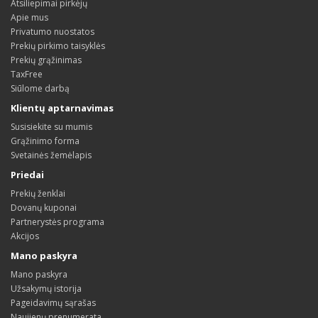
Atsiliepimai pirkėjų
Apie mus
Privatumo nuostatos
Prekių pirkimo taisyklės
Prekių grąžinimas
TaxFree
Siūlome darbą
Klientų aptarnavimas
Susisiekite su mumis
Grąžinimo forma
Svetainės žemėlapis
Priedai
Prekių ženklai
Dovanų kuponai
Partnerystės programa
Akcijos
Mano paskyra
Mano paskyra
Užsakymų istorija
Pageidavimų sąrašas
Naujienų prenumerata