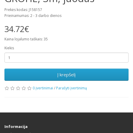
Prekės kodas: J158157
Prieinamumas: 2 - 3 darbo dienos
34.72€
Kaina lojalumo taškais: 35
Kiekis
Į krepšelį
0 įvertinimai
/
Parašyti įvertinimą
Informacija