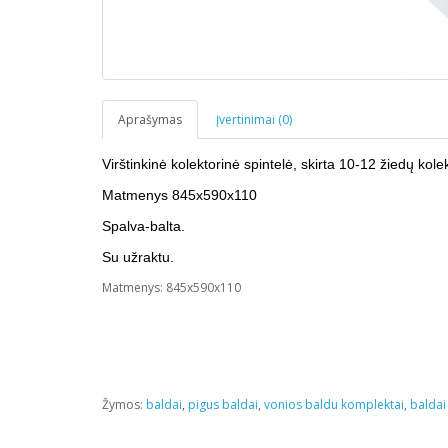
Aprašymas
Įvertinimai (0)
Virštinkinė kolektorinė spintelė, skirta 10-12 žiedų kolek
Matmenys 845x590x110
Spalva-balta.
Su užraktu.
Matmenys: 845x590x110
Žymos:
baldai
,
pigus baldai
,
vonios baldu komplektai
,
baldai