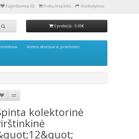
Pageidavimai (0)
Prekių krepšelis
Atsiskaitymas
0 prekė(s) - 0.00€
iovintuvai
Vonios aksesuarai, priemonės
Spinta kolektorinė
virštinkinė
&quot;12&quot;