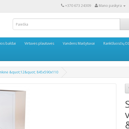
+370 673 24309
Mano paskyra
ios baldai
Virtuvės plautuvės
Vandens Maišytuvai
Rankšluosčių Dž
štinkinė &quot;12&quot; 845x590x110