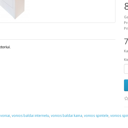
Ga
Pr
Pr
7
toriui.
Ka
Ki
 voniai
,
vonios baldai internetu
,
vonios baldai kaina
,
vonios spintele
,
vonios spi