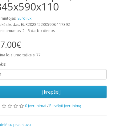
845x590x110
mintojas:
Euroliux
ekės kodas: EUR2028452305908-117392
ieinamumas: 2 - 5 darbo dienos
7.00€
ina lojalumo taškais: 77
ekis
Į krepšelį
0 įvertinimai
/
Parašyti įvertinimą
ntelė su praustuvu