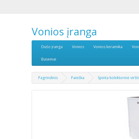
Vonios įranga
Dušo įranga
Vonios
Vonios keramika
Von
Baseinai
Pagrindinis
Paieška
Spinta kolektorinė vir