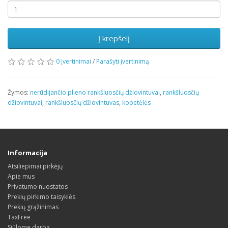
Į krepšelį
0 įvertinimai
/
Parašyti įvertinimą
Žymos:
nerūdijančio plieno rankšluosčių džiovintuvai
,
rankšluosčių
džiovintuvai
,
rankšluosčių džiovintuvas
,
kopetėlės
Informacija
Atsiliepimai pirkėjų
Apie mus
Privatumo nuostatos
Prekių pirkimo taisyklės
Prekių grąžinimas
TaxFree
Siūlome darbą