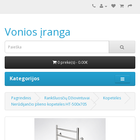
Vonios įranga
0 prekė(s) - 0.00€
Kategorijos
Pagrindinis
Rankšluosčių Džiovintuvai
Kopetėlės
Nerūdijančio plieno kopetėlės HT-500x705