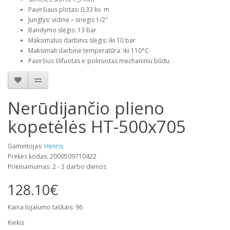
Paviršiaus plotas: 0,33 kv. m
Jungtys: vidinė – sriegis 1/2″
Bandymo slėgis: 13 bar
Maksimalus darbinis slėgis: iki 10 bar
Maksimali darbinė temperatūra: iki 110°C
Paviršius šlifuotas ir poliruotas mechaniniu būdu.
Nerūdijančio plieno
kopetėlės HT-500x705
Gamintojas:
Henris
Prekės kodas: 2000509710422
Prieinamumas: 2 - 3 darbo dienos
128.10€
Kaina lojalumo taškais: 96
Kiekis