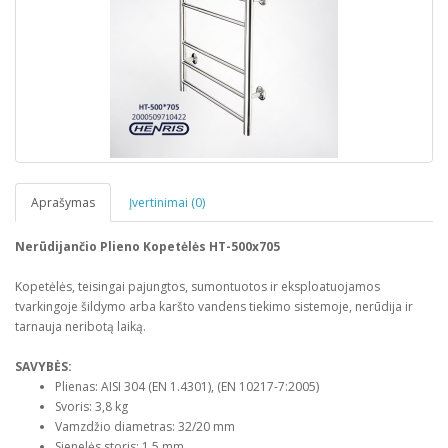
Aprašymas
Įvertinimai (0)
Nerūdijančio Plieno Kopetėlės HT-500x705
Kopetėlės, teisingai pajungtos, sumontuotos ir eksploatuojamos
tvarkingoje šildymo arba karšto vandens tiekimo sistemoje, nerūdija ir
tarnauja neribotą laiką.
SAVYBĖS:
Plienas: AISI 304 (EN 1.4301), (EN 10217-7:2005)
Svoris: 3,8 kg
Vamzdžio diametras: 32/20 mm
Sienelės storis: 1,5 mm