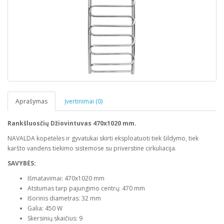
Aprašymas
Įvertinimai (0)
Rankšluosčių Džiovintuvas 470x1020 mm.
NAVALDA kopėtėlės ir gyvatukai
skirti eksploatuoti tiek šildymo, tiek
karšto vandens tiekimo sistemose su priverstine cirkuliacija.
SAVYBĖS:
Išmatavimai: 470x1020 mm
Atstumas tarp pajungimo centrų: 470 mm
Išorinis diametras: 32 mm
Galia: 450 W
Skersinių skaičius: 9