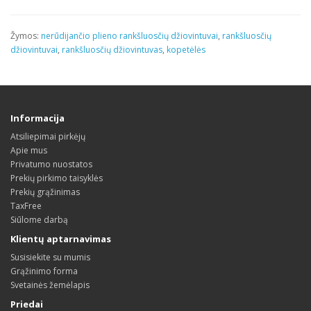
Žymos:
nerūdijančio plieno rankšluosčių džiovintuvai
,
rankšluosčių
džiovintuvai
,
rankšluosčių džiovintuvas
,
kopetėlės
Informacija
Atsiliepimai pirkėjų
Apie mus
Privatumo nuostatos
Prekių pirkimo taisyklės
Prekių grąžinimas
TaxFree
Siūlome darbą
Klientų aptarnavimas
Susisiekite su mumis
Grąžinimo forma
Svetainės žemėlapis
Priedai