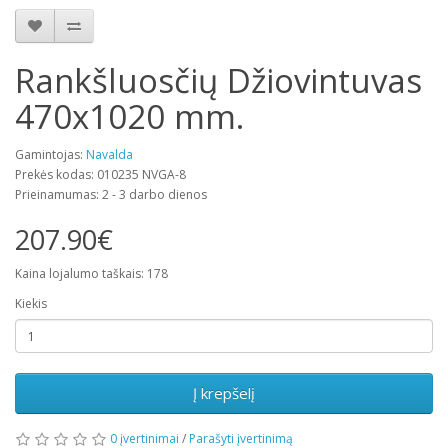
Rankšluosčių Džiovintuvas
470x1020 mm.
Gamintojas:
Navalda
Prekės kodas: 010235 NVGA-8
Prieinamumas: 2 - 3 darbo dienos
207.90€
Kaina lojalumo taškais: 178
Kiekis
Į krepšelį
0 įvertinimai
/
Parašyti įvertinimą