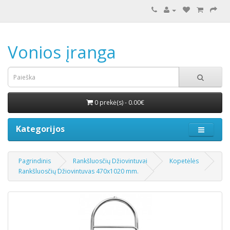
Vonios įranga
0 prekė(s) - 0.00€
Kategorijos
Pagrindinis
Rankšluosčių Džiovintuvai
Kopetėlės
Rankšluosčių Džiovintuvas 470x1020 mm.