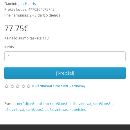
Gamintojas:
Henris
Prekės kodas: 4770364075742
Prieinamumas: 2 - 3 darbo dienos
77.75€
Kaina lojalumo taškais: 113
Kiekis
Į krepšelį
0 įvertinimai
/
Parašyti įvertinimą
Žymos:
nerūdijančio plieno rankšluosčių džiovintuvai
,
rankšluosčių
džiovintuvai
,
rankšluosčių džiovintuvas
,
kopetėlės