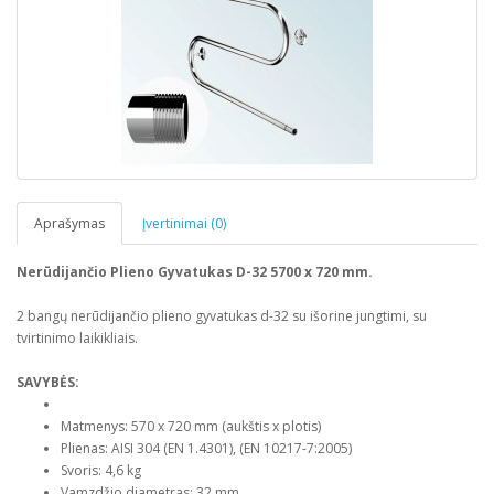
Aprašymas
Įvertinimai (0)
Nerūdijančio Plieno Gyvatukas D-32 5700 x 720 mm.
2 bangų nerūdijančio plieno gyvatukas d-32 su išorine jungtimi, su
tvirtinimo laikikliais.
SAVYBĖS:
Matmenys: 570 x 720 mm (aukštis x plotis)
Plienas: AISI 304 (EN 1.4301), (EN 10217-7:2005)
Svoris: 4,6 kg
Vamzdžio diametras: 32 mm