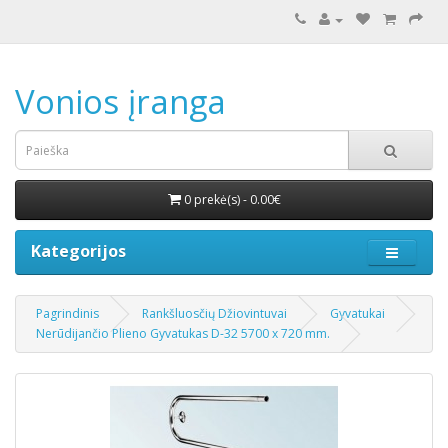
Vonios įranga
0 prekė(s) - 0.00€
Kategorijos
Pagrindinis
Rankšluosčių Džiovintuvai
Gyvatukai
Nerūdijančio Plieno Gyvatukas D-32 5700 x 720 mm.