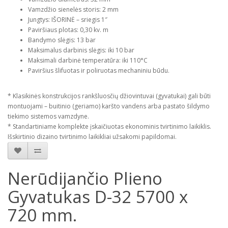
Vamzdžio sienelės storis: 2 mm
Jungtys: IŠORINĖ – sriegis 1″
Paviršiaus plotas: 0,30 kv. m
Bandymo slėgis: 13 bar
Maksimalus darbinis slėgis: iki 10 bar
Maksimali darbinė temperatūra: iki 110°C
Paviršius šlifuotas ir poliruotas mechaniniu būdu.
* Klasikinės konstrukcijos rankšluosčių džiovintuvai (gyvatukai) gali būti
montuojami – buitinio (geriamo) karšto vandens arba pastato šildymo
tiekimo sistemos vamzdyne.
* Standartiniame komplekte įskaičiuotas ekonominis tvirtinimo laikiklis.
Išskirtinio dizaino tvirtinimo laikikliai užsakomi papildomai.
Nerūdijančio Plieno
Gyvatukas D-32 5700 x
720 mm.