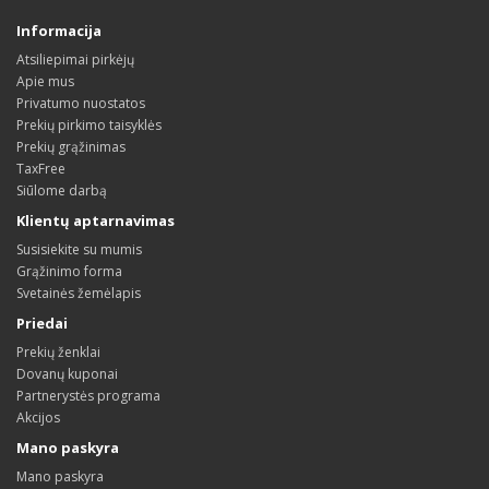
Informacija
Atsiliepimai pirkėjų
Apie mus
Privatumo nuostatos
Prekių pirkimo taisyklės
Prekių grąžinimas
TaxFree
Siūlome darbą
Klientų aptarnavimas
Susisiekite su mumis
Grąžinimo forma
Svetainės žemėlapis
Priedai
Prekių ženklai
Dovanų kuponai
Partnerystės programa
Akcijos
Mano paskyra
Mano paskyra