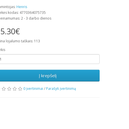
mintojas:
Henris
ekės kodas: 4770364075735
ieinamumas: 2 - 3 darbo dienos
5.30€
ina lojalumo taškais: 113
ekis
Į krepšelį
0 įvertinimai
/
Parašyti įvertinimą