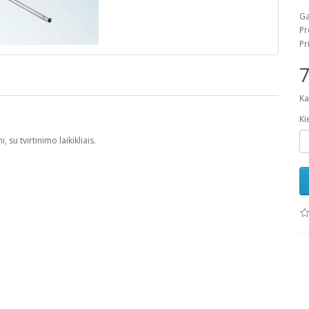
Ga
Pr
Pr
7
Ka
Ki
su tvirtinimo laikikliais.