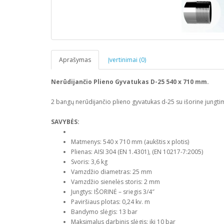
Aprašymas
Įvertinimai (0)
Nerūdijančio Plieno Gyvatukas D-25 540 x 710 mm.
2 bangų nerūdijančio plieno gyvatukas d-25 su išorine jungtimi, 
SAVYBĖS:
Matmenys: 540 x 710 mm (aukštis x plotis)
Plienas: AISI 304 (EN 1.4301), (EN 10217-7:2005)
Svoris: 3,6 kg
Vamzdžio diametras: 25 mm
Vamzdžio sienelės storis: 2 mm
Jungtys: IŠORINĖ – sriegis 3/4″
Paviršiaus plotas: 0,24 kv. m
Bandymo slėgis: 13 bar
Maksimalus darbinis slėgis: iki 10 bar