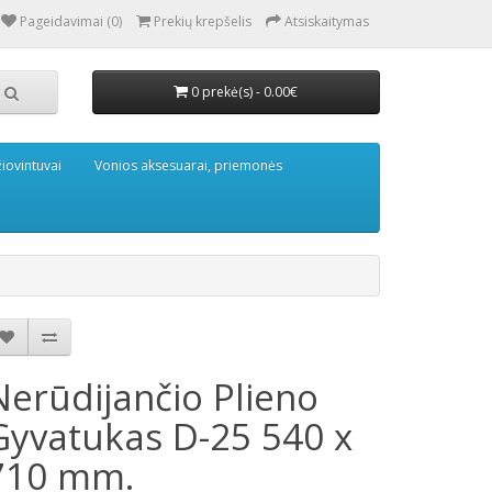
Pageidavimai (0)
Prekių krepšelis
Atsiskaitymas
0 prekė(s) - 0.00€
iovintuvai
Vonios aksesuarai, priemonės
Nerūdijančio Plieno
Gyvatukas D-25 540 x
710 mm.