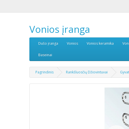
Vonios įranga
Dušo įranga
Vonios
Vonios keramika
Von
Baseinai
Pagrindinis
Rankšluosčių Džiovintuvai
Gyvat