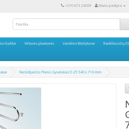
+370 673 24309
Mano paskyra
ios baldai
Virtuvės plautuvės
Vandens Maišytuvai
Rankšluosčių Dž
ukai
Nerūdijančio Plieno Gyvatukas D-25 540 x 710 mm.