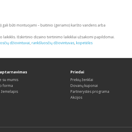
ai) gali būti montuojami – buitinio (geriamo) karšto vandens arba
aikiklis. Išskirtinio dizaino tvirtinimo laikikliai užsakomi papildomai.
osčių džiovintuvai
,
rankšluosčių džiovintuvas
,
kopetėlės
 aptarnavimas
Priedai
te su mumis
Prekių ženklai
o forma
Dovanų kuponai
s žemėlapis
Partnerystės programa
Akcijos