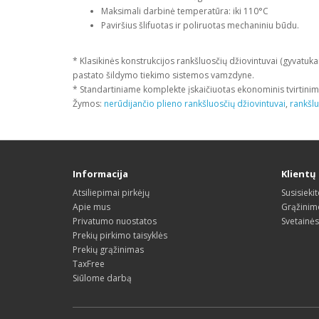
Maksimali darbinė temperatūra: iki 110°C
Paviršius šlifuotas ir poliruotas mechaniniu būdu.
* Klasikinės konstrukcijos rankšluosčių džiovintuvai (gyvatuk
pastato šildymo tiekimo sistemos vamzdyne.
* Standartiniame komplekte įskaičiuotas ekonominis tvirtinimo l
Žymos:
nerūdijančio plieno rankšluosčių džiovintuvai
,
rankšlu
Informacija
Klientų
Atsiliepimai pirkėjų
Susisieki
Apie mus
Grąžinim
Privatumo nuostatos
Svetainė
Prekių pirkimo taisyklės
Prekių grąžinimas
TaxFree
Siūlome darbą