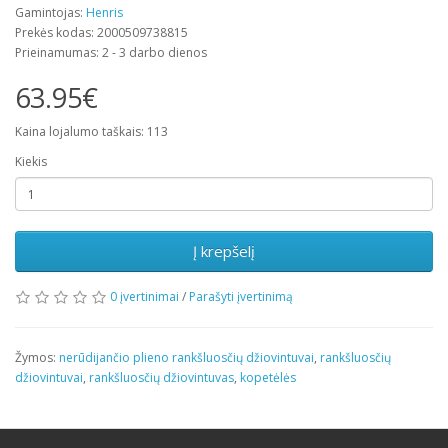
Gamintojas:
Henris
Prekės kodas: 2000509738815
Prieinamumas: 2 - 3 darbo dienos
63.95€
Kaina lojalumo taškais: 113
Kiekis
Į krepšelį
0 įvertinimai
/
Parašyti įvertinimą
Žymos:
nerūdijančio plieno rankšluosčių džiovintuvai
,
rankšluosčių
džiovintuvai
,
rankšluosčių džiovintuvas
,
kopetėlės