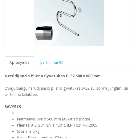
Aprašymas
Įvertinimai (0)
Nerūdijančio Plieno Gyvatukas D-32 500 x 600 mm.
Dviejų bangų nerūdijančio plieno gyvatukas D-32 su išorine jungtimi, su
tvirtinimo laikikliais.
SAVYBĖS:
Matmenys: 600 x 500 mm (aukštis x plotis)
Plienas: AISI 304 (EN 1.4301), (EN 10217-7:2005)
Svoris: 3,6 kg
Vamzdžio diametras: 32 mm