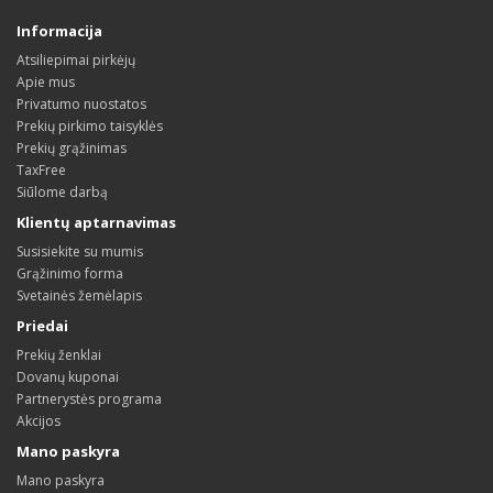
Informacija
Atsiliepimai pirkėjų
Apie mus
Privatumo nuostatos
Prekių pirkimo taisyklės
Prekių grąžinimas
TaxFree
Siūlome darbą
Klientų aptarnavimas
Susisiekite su mumis
Grąžinimo forma
Svetainės žemėlapis
Priedai
Prekių ženklai
Dovanų kuponai
Partnerystės programa
Akcijos
Mano paskyra
Mano paskyra