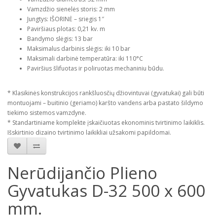
Vamzdžio sienelės storis: 2 mm
Jungtys: IŠORINĖ – sriegis 1″
Paviršiaus plotas: 0,21 kv. m
Bandymo slėgis: 13 bar
Maksimalus darbinis slėgis: iki 10 bar
Maksimali darbinė temperatūra: iki 110°C
Paviršius šlifuotas ir poliruotas mechaniniu būdu.
* Klasikinės konstrukcijos rankšluosčių džiovintuvai (gyvatukai) gali būti
montuojami – buitinio (geriamo) karšto vandens arba pastato šildymo
tiekimo sistemos vamzdyne.
* Standartiniame komplekte įskaičiuotas ekonominis tvirtinimo laikiklis.
Išskirtinio dizaino tvirtinimo laikikliai užsakomi papildomai.
Nerūdijančio Plieno
Gyvatukas D-32 500 x 600
mm.