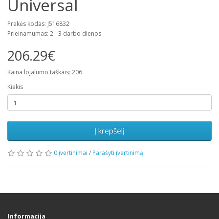
Universal
Prekės kodas: J516832
Prieinamumas: 2 - 3 darbo dienos
206.29€
Kaina lojalumo taškais: 206
Kiekis
Į krepšelį
0 įvertinimai
/
Parašyti įvertinimą
Informacija