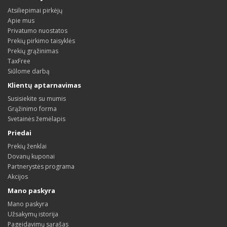
Atsiliepimai pirkėjų
Apie mus
Privatumo nuostatos
Prekių pirkimo taisyklės
Prekių grąžinimas
TaxFree
Siūlome darbą
Klientų aptarnavimas
Susisiekite su mumis
Grąžinimo forma
Svetainės žemėlapis
Priedai
Prekių ženklai
Dovanų kuponai
Partnerystės programa
Akcijos
Mano paskyra
Mano paskyra
Užsakymų istorija
Pageidavimų sąrašas