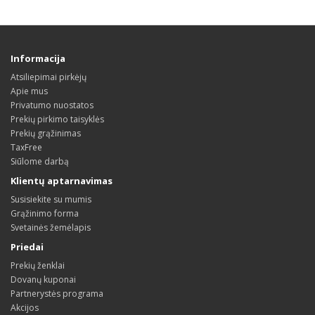
Informacija
Atsiliepimai pirkėjų
Apie mus
Privatumo nuostatos
Prekių pirkimo taisyklės
Prekių grąžinimas
TaxFree
Siūlome darbą
Klientų aptarnavimas
Susisiekite su mumis
Grąžinimo forma
Svetainės žemėlapis
Priedai
Prekių ženklai
Dovanų kuponai
Partnerystės programa
Akcijos