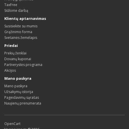
TaxFree
Siūlome darbą
Klientų aptarnavimas
Susisiekite su mumis
Grąžinimo forma
Svetainės žemėlapis
Priedai
Prekių ženklai
Dovanų kuponai
Partnerystės programa
Akcijos
Mano paskyra
Mano paskyra
Užsakymų istorija
Pageidavimų sąrašas
Naujienų prenumerata
OpenCart