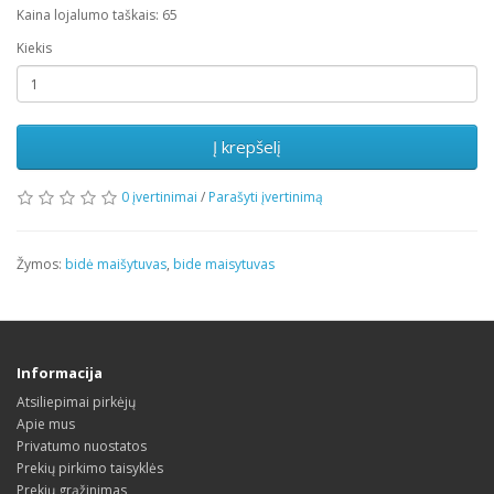
Kaina lojalumo taškais: 65
Kiekis
Į krepšelį
0 įvertinimai
/
Parašyti įvertinimą
Žymos:
bidė maišytuvas
,
bide maisytuvas
Informacija
Atsiliepimai pirkėjų
Apie mus
Privatumo nuostatos
Prekių pirkimo taisyklės
Prekių grąžinimas