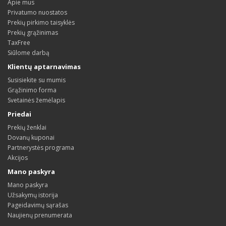
Apie mus
Privatumo nuostatos
Prekių pirkimo taisyklės
Prekių grąžinimas
TaxFree
Siūlome darbą
Klientų aptarnavimas
Susisiekite su mumis
Grąžinimo forma
Svetainės žemėlapis
Priedai
Prekių ženklai
Dovanų kuponai
Partnerystės programa
Akcijos
Mano paskyra
Mano paskyra
Užsakymų istorija
Pageidavimų sąrašas
Naujienų prenumerata