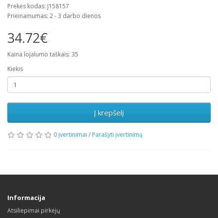
Prekės kodas: J158157
Prieinamumas: 2 - 3 darbo dienos
34.72€
Kaina lojalumo taškais: 35
Kiekis
Į krepšelį
0 įvertinimai
/
Parašyti įvertinimą
Informacija
Atsiliepimai pirkėjų