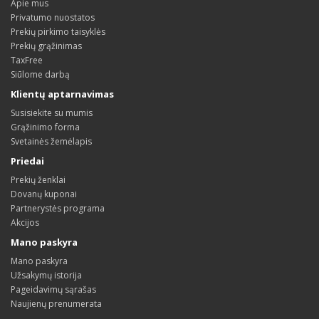
Apie mus
Privatumo nuostatos
Prekių pirkimo taisyklės
Prekių grąžinimas
TaxFree
Siūlome darbą
Klientų aptarnavimas
Susisiekite su mumis
Grąžinimo forma
Svetainės žemėlapis
Priedai
Prekių ženklai
Dovanų kuponai
Partnerystės programa
Akcijos
Mano paskyra
Mano paskyra
Užsakymų istorija
Pageidavimų sąrašas
Naujienų prenumerata