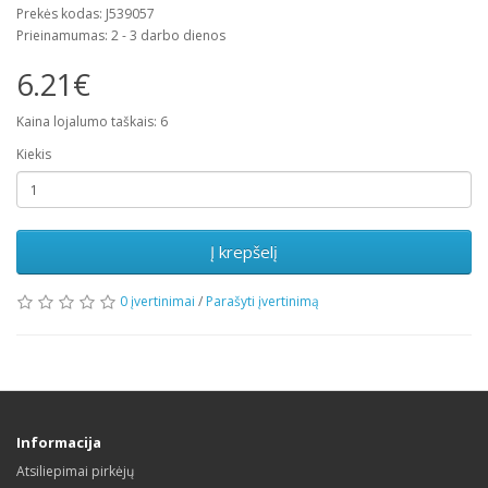
Prekės kodas: J539057
Prieinamumas: 2 - 3 darbo dienos
6.21€
Kaina lojalumo taškais: 6
Kiekis
Į krepšelį
0 įvertinimai
/
Parašyti įvertinimą
Informacija
Atsiliepimai pirkėjų