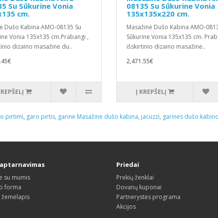
5 Su Sūkurine Vonia
08135 Su Sūkurine Vonia
x135 cm.
135x135x220 cm.
ė Dušo Kabina AMO-08135 Su
Masažinė Dušo Kabina AMO-081
ine Vonia 135x135 cm.Prabangi ,
Sūkurine Vonia 135x135 cm. Praba
rtinio dizaino masažinė du..
išskirtinio dizaino masažinė..
.45€
2,471.55€
KREPŠELĮ
Į KREPŠELĮ
o pirtimi
,
garo pirtis
,
garinė Masažinė dušo kabina
,
jacuzzi
,
garinės dušo kabin
 aptarnavimas
Priedai
te su mumis
Prekių ženklai
o forma
Dovanų kuponai
s žemėlapis
Partnerystės programa
Akcijos