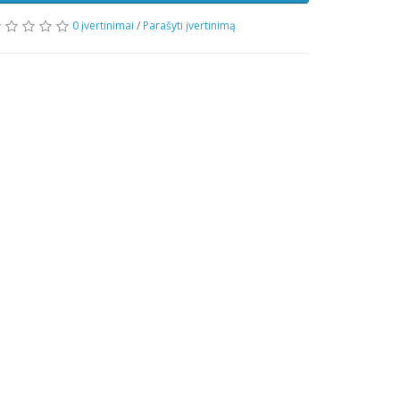
0 įvertinimai
/
Parašyti įvertinimą