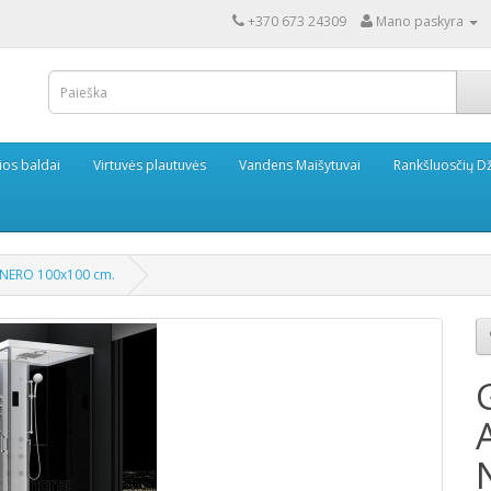
+370 673 24309
Mano paskyra
ios baldai
Virtuvės plautuvės
Vandens Maišytuvai
Rankšluosčių Dž
 NERO 100x100 cm.