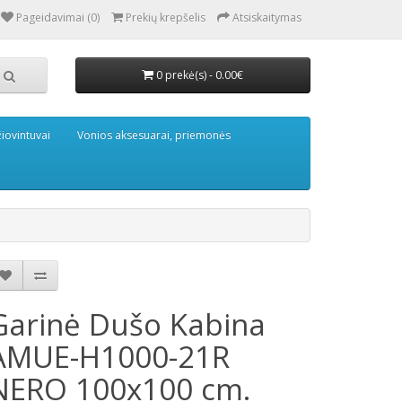
Pageidavimai (0)
Prekių krepšelis
Atsiskaitymas
0 prekė(s) - 0.00€
iovintuvai
Vonios aksesuarai, priemonės
Garinė Dušo Kabina
AMUE-H1000-21R
NERO 100x100 cm.