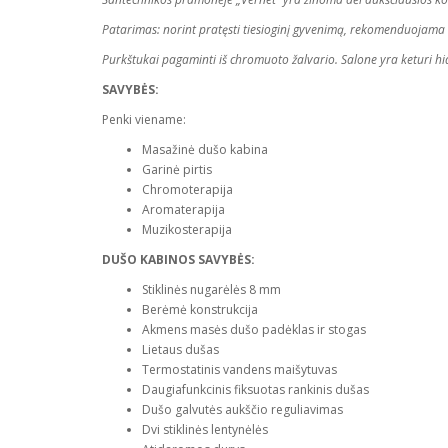
Patarimas: norint pratęsti tiesioginį gyvenimą, rekomenduojama v
Purkštukai pagaminti iš chromuoto žalvario. Salone yra keturi hid
SAVYBĖS:
Penki viename:
Masažinė dušo kabina
Garinė pirtis
Chromoterapija
Aromaterapija
Muzikosterapija
DUŠO KABINOS SAVYBĖS:
Stiklinės nugarėlės 8 mm
Berėmė konstrukcija
Akmens masės dušo padėklas ir stogas
Lietaus dušas
Termostatinis vandens maišytuvas
Daugiafunkcinis fiksuotas rankinis dušas
Dušo galvutės aukščio reguliavimas
Dvi stiklinės lentynėlės