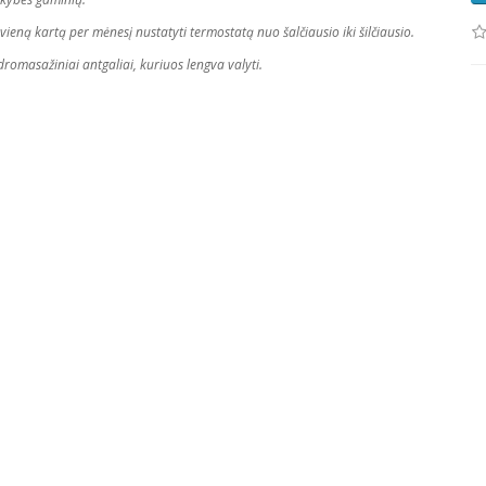
ieną kartą per mėnesį nustatyti termostatą nuo šalčiausio iki šilčiausio.
romasažiniai antgaliai, kuriuos lengva valyti.