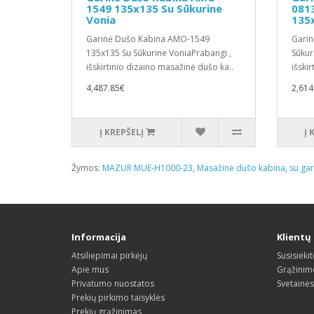
1549 135x135 Su Sūkurine
0813
Vonia
135
Garinė Dušo Kabina AMO-1549
Garin
135x135 Su Sūkurine VoniaPrabangi ,
Sūkur
išskirtinio dizaino masažinė dušo ka..
išski
4,487.85€
2,614
Į KREPŠELĮ
Į 
Žymos:
MAZUR MUE-H1000-23
,
Masažinė dušo kabina
,
su gar
Informacija
Klientų
Atsiliepimai pirkėjų
Susisieki
Apie mus
Grąžinim
Privatumo nuostatos
Svetainė
Prekių pirkimo taisyklės
Prekių grąžinimas