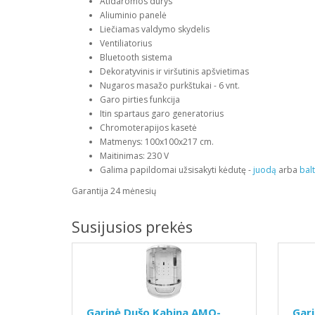
Atidaromos durys
Aliuminio panelė
Liečiamas valdymo skydelis
Ventiliatorius
Bluetooth sistema
Dekoratyvinis ir viršutinis apšvietimas
Nugaros masažo purkštukai - 6 vnt.
Garo pirties funkcija
Itin spartaus garo generatorius
Chromoterapijos kasetė
Matmenys: 100x100x217 cm.
Maitinimas: 230 V
Galima papildomai užsisakyti kėdutę -
juodą
arba
bal
Garantija 24 mėnesių
Susijusios prekės
Garinė Dušo Kabina AMO-
Gar