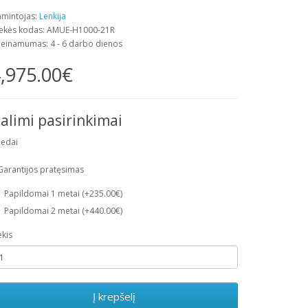
mintojas:
Lenkija
ekės kodas: AMUE-H1000-21R
ieinamumas: 4 - 6 darbo dienos
,975.00€
alimi pasirinkimai
iedai
Garantijos pratęsimas
Papildomai 1 metai (+235.00€)
Papildomai 2 metai (+440.00€)
ekis
Į krepšelį