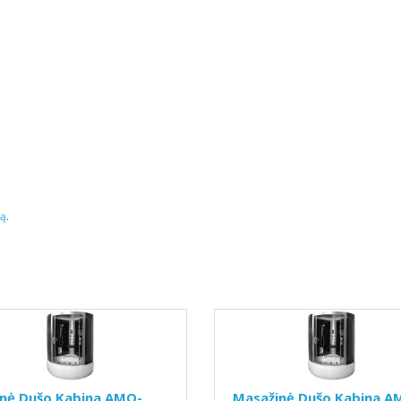
tą
.
inė Dušo Kabina AMO-
Masažinė Dušo Kabina A