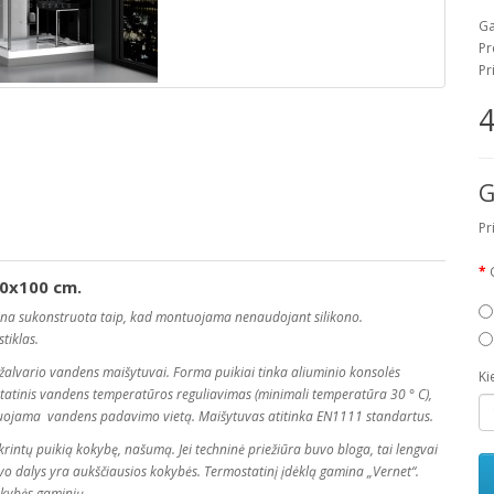
Ga
Pr
Pr
4
G
Pr
00x100 cm.
ina sukonstruota taip, kad montuojama nenaudojant silikono.
stiklas.
žalvario vandens maišytuvai. Forma puikiai tinka aliuminio konsolės
Ki
ostatinis vandens temperatūros reguliavimas (minimali temperatūra 30 ° C),
uliuojama vandens padavimo vietą. Maišytuvas atitinka EN1111 standartus.
rintų puikią kokybę, našumą. Jei techninė priežiūra buvo bloga, tai lengvai
uvo dalys yra aukščiausios kokybės. Termostatinį įdėklą gamina „Vernet“.
okybės gaminių.