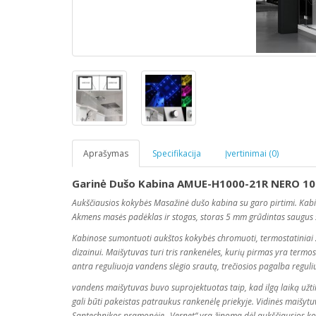
Aprašymas
Specifikacija
Įvertinimai (0)
Garinė Dušo Kabina AMUE-H1000-21R NERO 1
Aukščiausios kokybės Masažinė dušo kabina su garo pirtimi. Kab
Akmens
masės
padėklas ir stogas, storas 5 mm grūdintas saugus 
Kabinose sumontuoti aukštos kokybės chromuoti, termostatiniai 
dizainui. Maišytuvas turi tris rankenėles, kurių pirmas yra term
antra reguliuoja vandens slėgio srautą, trečiosios pagalba reg
vandens maišytuvas buvo suprojektuotas taip, kad ilgą laiką užtik
gali būti pakeistas patraukus rankenėlę priekyje. Vidinės maišyt
Santechnikos pramonėje „Vernet“ yra žinoma dėl aukščiausios k