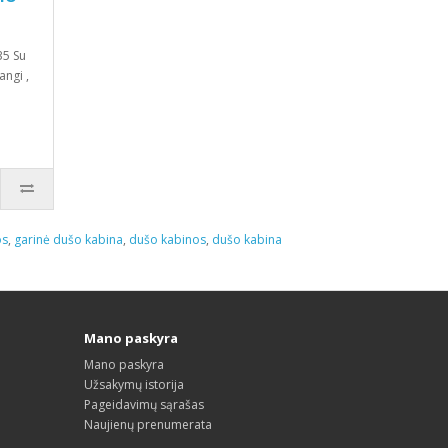
35 Su
ngi ,
os
,
garinė dušo kabina
,
dušo kabinos
,
dušo kabina
Mano paskyra
Mano paskyra
Užsakymų istorija
Pageidavimų sąrašas
Naujienų prenumerata