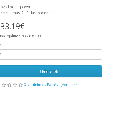
ekės kodas: J335500
ieinamumas: 2 - 3 darbo dienos
33.19€
ina lojalumo taškais: 133
ekis
Į krepšelį
0 įvertinimai
/
Parašyti įvertinimą