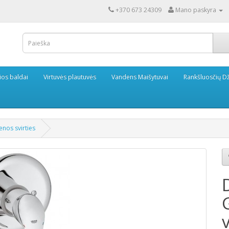
+370 673 24309
Mano paskyra
ios baldai
Virtuvės plautuvės
Vandens Maišytuvai
Rankšluosčių Dž
nos svirties