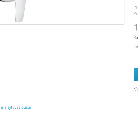
Pr
Pr
1
Ka
Ki
,
maisytuvas dusui