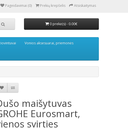
Pageidavimai (0)
Prekių krepšelis
Atsiskaitymas
0 prekė(s) - 0.00€
iovintuvai
Vonios aksesuarai, priemonės
Dušo maišytuvas
GROHE Eurosmart,
vienos svirties