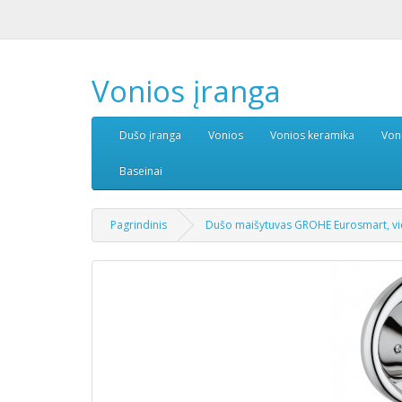
Vonios įranga
Dušo įranga
Vonios
Vonios keramika
Von
Baseinai
Pagrindinis
Dušo maišytuvas GROHE Eurosmart, vie