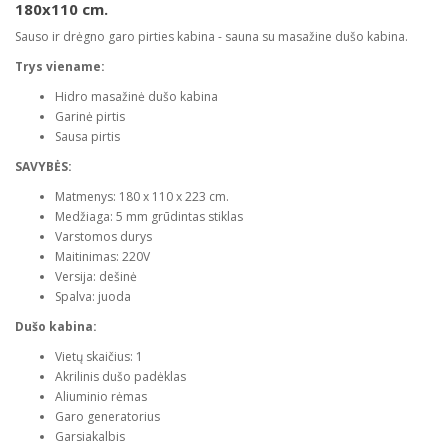
180x110 cm.
Sauso ir drėgno garo pirties kabina - sauna su masažine dušo kabina.
Trys viename:
Hidro masažinė dušo kabina
Garinė pirtis
Sausa pirtis
SAVYBĖS:
Matmenys: 180 x 110 x 223 cm.
Medžiaga: 5 mm grūdintas stiklas
Varstomos durys
Maitinimas: 220V
Versija: dešinė
Spalva: juoda
Dušo kabina:
Vietų skaičius: 1
Akrilinis dušo padėklas
Aliuminio rėmas
Garo generatorius
Garsiakalbis