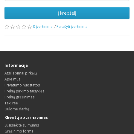
Į krepšelį
0 įvertinimai
/
Parašyti įvertinimą
Informacija
Atsiliepimai pirkėjų
Apie mus
Privatumo nuostatos
Prekių pirkimo taisyklės
Prekių grąžinimas
TaxFree
Siūlome darbą
Klientų aptarnavimas
Susisiekite su mumis
Grąžinimo forma