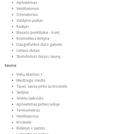
Apšvietimas
Ventiliatorius
Ozonatorius
Valdymo pultas
Radijas
Masažo purkštukai - 6 vnt.
Kosmetikos lentyna
Daugiafunkcė dušo galvutė
Lietaus dušas
Stumdomos durys į sauną
Sauna:
Vietų skaičius: 1
Medžiaga: medis
Tipas: sausa pirtis su krosnele
Sėdynė
Smėlio laikrodis
Apšvietimas pirties viduje
Termometras
Ventiliatorius
Krosnelė
Rinkinys + samtis