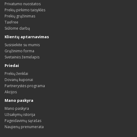
Privatumo nuostatos
Prekių pirkimo taisyklės
Prekių grąžinimas
TaxFree
Siūlome darbą
Klientų aptarnavimas
Susisiekite su mumis
Grąžinimo forma
Svetainės žemėlapis
Priedai
Prekių ženklai
Dovanų kuponai
Partnerystės programa
Akcijos
Mano paskyra
Mano paskyra
Užsakymų istorija
Pageidavimų sąrašas
Naujienų prenumerata