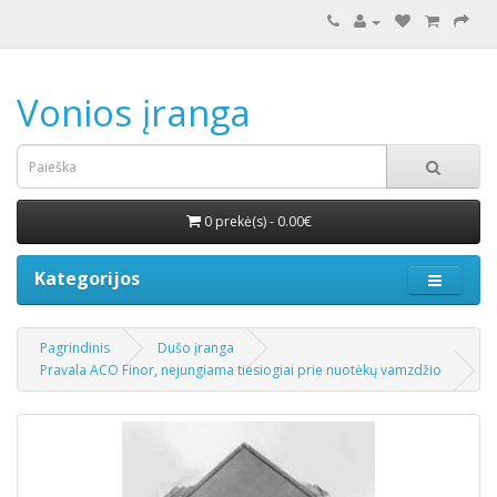
Vonios įranga
0 prekė(s) - 0.00€
Kategorijos
Pagrindinis
Dušo įranga
Pravala ACO Finor, nejungiama tiesiogiai prie nuotėkų vamzdžio