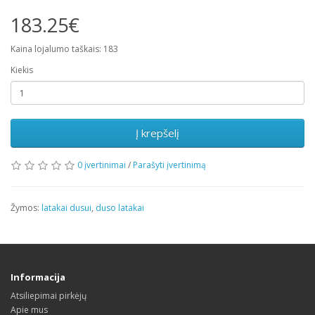
183.25€
Kaina lojalumo taškais: 183
Kiekis
Į krepšelį
0 įvertinimai
/
Parašyti įvertinimą
Žymos:
latakai dusui
,
duso latakai
Informacija
Atsiliepimai pirkėjų
Apie mus