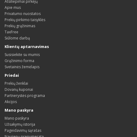
Atsiliepimai pirkėjų
Apie mus
Privatumo nuostatos
Prekių pirkimo taisyklės
Prekių grąžinimas
TaxFree
Siūlome darbą
Klientų aptarnavimas
Susisiekite su mumis
Grąžinimo forma
Svetainės žemėlapis
Priedai
Prekių ženklai
Dovanų kuponai
Partnerystės programa
Akcijos
Mano paskyra
Mano paskyra
Užsakymų istorija
Pageidavimų sąrašas
Naujienų prenumerata