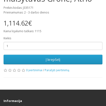
Prekės kodas: J335171
Prieinamumas: 2 - 3 darbo dienos
1,114.62€
Kaina lojalumo taškais: 1115
Kiekis
Į krepšelį
0 įvertinimai
/
Parašyti įvertinimą
Informacija