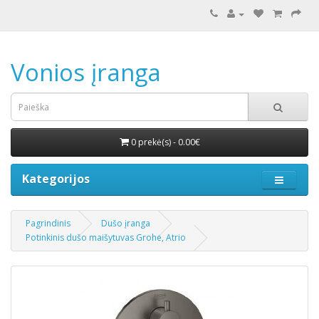
Vonios įranga
0 prekė(s) - 0.00€
Kategorijos
Pagrindinis
Dušo įranga
Potinkinis dušo maišytuvas Grohe, Atrio