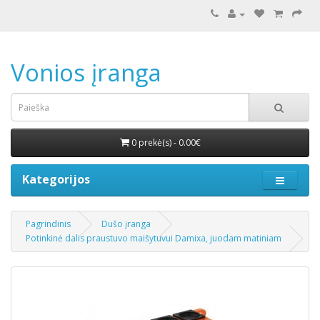
Vonios įranga
0 prekė(s) - 0.00€
Kategorijos
Pagrindinis
Dušo įranga
Potinkinė dalis praustuvo maišytuvui Damixa, juodam matiniam