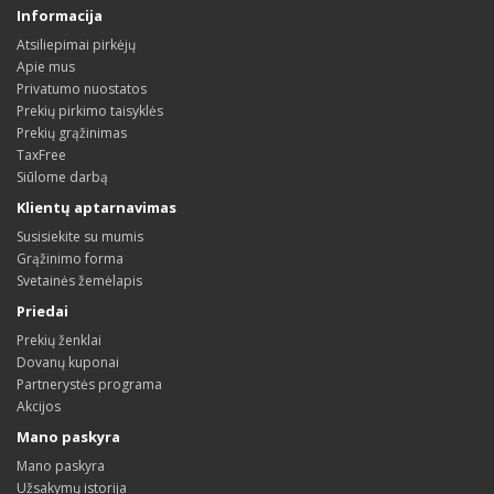
Informacija
Atsiliepimai pirkėjų
Apie mus
Privatumo nuostatos
Prekių pirkimo taisyklės
Prekių grąžinimas
TaxFree
Siūlome darbą
Klientų aptarnavimas
Susisiekite su mumis
Grąžinimo forma
Svetainės žemėlapis
Priedai
Prekių ženklai
Dovanų kuponai
Partnerystės programa
Akcijos
Mano paskyra
Mano paskyra
Užsakymų istorija