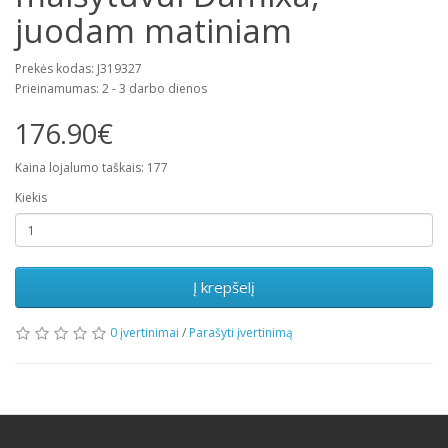
juodam matiniam
Prekės kodas: J319327
Prieinamumas: 2 - 3 darbo dienos
176.90€
Kaina lojalumo taškais: 177
Kiekis
Į krepšelį
0 įvertinimai
/
Parašyti įvertinimą