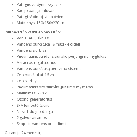
Patogus valdymo skydelis
Radijo bangų imtuvas
Patogi sėdimoji vieta dviems
Matmenys: 150x150x220 cm.
MASAŽINĖS VONIOS SAVYBĖS:
Vonia (ABS) akrilas
Vandens purkštukai: 8 maži - 4 dideli
Vandens siurblys
Pneumatinis vandens siurblio perjungimo mygtukas
Aeracijos reguliatorius
Vandens purkštukų aeravimo sistema
Oro purkštukai: 16 vnt.
Oro siurblys
Pneumatinis oro siurblio įjungimo mygtukas
Maitinimas: 230 V
Ozono generatorius
SPA lemputė: 2 vnt.
Neslidi dugno danga
2 galvos atramos
Snapelis vandens prileidimui
Garantija 24 mėnesių