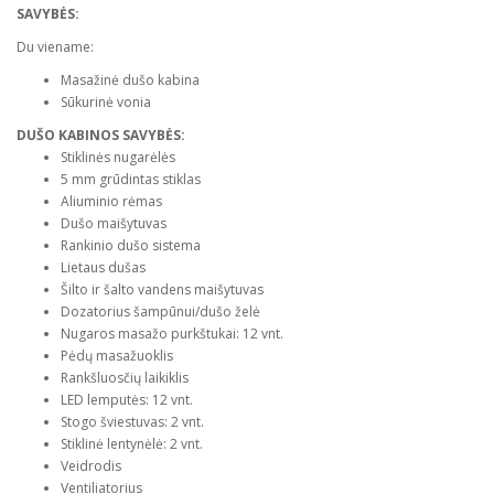
SAVYBĖS:
Du viename:
Masažinė dušo kabina
Sūkurinė vonia
DUŠO KABINOS SAVYBĖS:
Stiklinės nugarėlės
5 mm grūdintas stiklas
Aliuminio rėmas
Dušo maišytuvas
Rankinio dušo sistema
Lietaus dušas
Šilto ir šalto vandens maišytuvas
Dozatorius šampūnui/dušo želė
Nugaros masažo purkštukai: 12 vnt.
Pėdų masažuoklis
Rankšluosčių laikiklis
LED lemputės: 12 vnt.
Stogo šviestuvas: 2 vnt.
Stiklinė lentynėlė: 2 vnt.
Veidrodis
Ventiliatorius