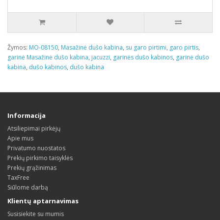
Žymos:
MO-08150
,
Masažinė dušo kabina
,
su garo pirtimi
,
garo pirtis
,
garinė Masažinė dušo kabina
,
jacuzzi
,
garinės dušo kabinos
,
garinė dušo
kabina
,
dušo kabinos
,
dušo kabina
Informacija
Atsiliepimai pirkėjų
Apie mus
Privatumo nuostatos
Prekių pirkimo taisyklės
Prekių grąžinimas
TaxFree
Siūlome darbą
Klientų aptarnavimas
Susisiekite su mumis