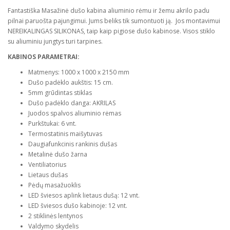
Fantastiška Masažinė dušo kabina aliuminio rėmu ir žemu akrilo padu
pilnai paruošta pajungimui. Jums beliks tik sumontuoti ją. Jos montavimui
NEREIKALINGAS SILIKONAS, taip kaip pigiose dušo kabinose. Visos stiklo
su aliuminiu jungtys turi tarpines.
KABINOS PARAMETRAI:
Matmenys: 1000 x 1000 x 2150 mm
Dušo padėklo aukštis: 15 cm.
5mm grūdintas stiklas
Dušo padėklo danga: AKRILAS
Juodos spalvos aliuminio rėmas
Purkštukai: 6 vnt.
Termostatinis maišytuvas
Daugiafunkcinis rankinis dušas
Metalinė dušo žarna
Ventiliatorius
Lietaus dušas
Pėdų masažuoklis
LED šviesos aplink lietaus dušą: 12 vnt.
LED šviesos dušo kabinoje: 12 vnt.
2 stiklinės lentynos
Valdymo skydelis