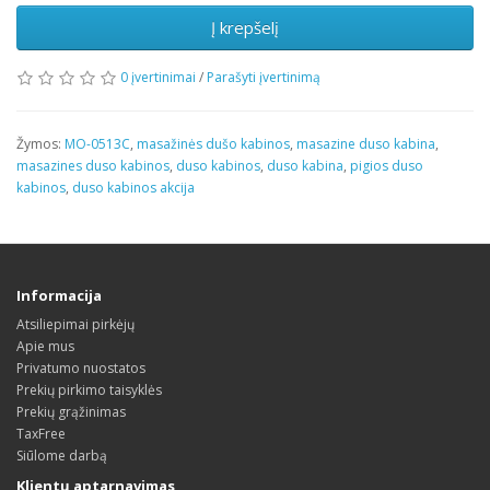
Į krepšelį
0 įvertinimai
/
Parašyti įvertinimą
Žymos:
MO-0513C
,
masažinės dušo kabinos
,
masazine duso kabina
,
masazines duso kabinos
,
duso kabinos
,
duso kabina
,
pigios duso
kabinos
,
duso kabinos akcija
Informacija
Atsiliepimai pirkėjų
Apie mus
Privatumo nuostatos
Prekių pirkimo taisyklės
Prekių grąžinimas
TaxFree
Siūlome darbą
Klientų aptarnavimas