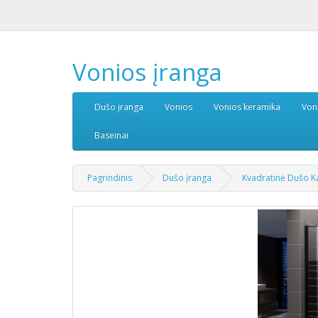
Vonios įranga
Dušo įranga
Vonios
Vonios keramika
Von
Baseinai
Pagrindinis
Dušo įranga
Kvadratinė Dušo 