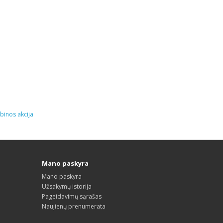
binos akcija
Mano paskyra
Mano paskyra
Užsakymų istorija
Pageidavimų sąrašas
Naujienų prenumerata