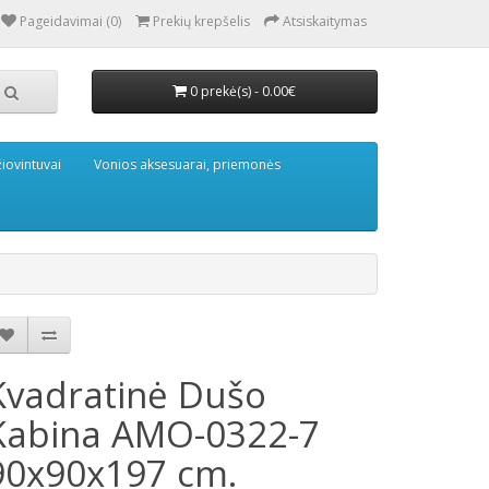
Pageidavimai (0)
Prekių krepšelis
Atsiskaitymas
0 prekė(s) - 0.00€
iovintuvai
Vonios aksesuarai, priemonės
Kvadratinė Dušo
Kabina AMO-0322-7
90x90x197 cm.