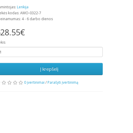
mintojas:
Lenkija
ekės kodas: AMO-0322-7
ieinamumas: 4 - 6 darbo dienos
28.55€
ekis
Į krepšelį
0 įvertinimai
/
Parašyti įvertinimą