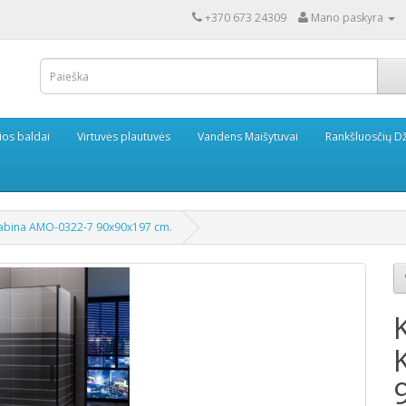
+370 673 24309
Mano paskyra
ios baldai
Virtuvės plautuvės
Vandens Maišytuvai
Rankšluosčių Dž
Kabina AMO-0322-7 90x90x197 cm.