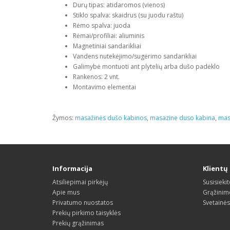
Durų tipas: atidaromos (vienos)
Stiklo spalva: skaidrus (su juodu raštu)
Rėmo spalva: juoda
Rėmai/profiliai: aliuminis
Magnetiniai sandarikliai
Vandens nutekėjimo/sugėrimo sandarikliai
Galimybė montuoti ant plytelių arba dušo padėklo
Rankenos: 2 vnt.
Montavimo elementai
Žymos:
masažinės dušo kabinos
,
masazine duso kabina
,
mas
Informacija
Klientų
Atsiliepimai pirkėjų
Susisieki
Apie mus
Grąžinim
Privatumo nuostatos
Svetainė
Prekių pirkimo taisyklės
Prekių grąžinimas