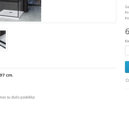
Ga
Pr
Pr
6
Ki
97 cm.
amas su dušo padėklu)