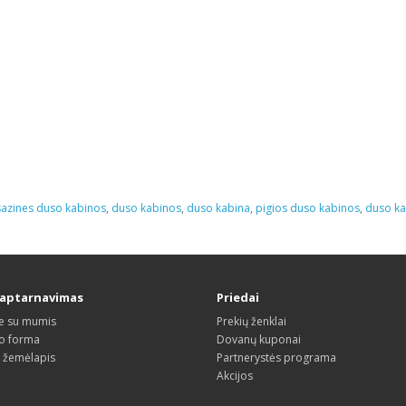
azines duso kabinos
,
duso kabinos
,
duso kabina
,
pigios duso kabinos
,
duso ka
 aptarnavimas
Priedai
te su mumis
Prekių ženklai
o forma
Dovanų kuponai
s žemėlapis
Partnerystės programa
Akcijos