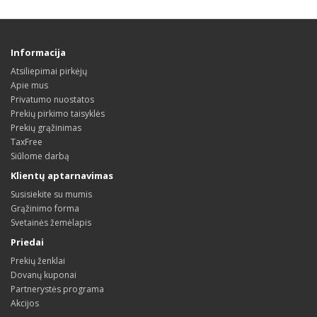
Informacija
Atsiliepimai pirkėjų
Apie mus
Privatumo nuostatos
Prekių pirkimo taisyklės
Prekių grąžinimas
TaxFree
Siūlome darbą
Klientų aptarnavimas
Susisiekite su mumis
Grąžinimo forma
Svetainės žemėlapis
Priedai
Prekių ženklai
Dovanų kuponai
Partnerystės programa
Akcijos