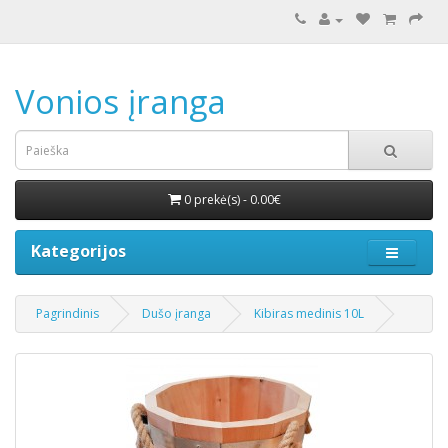
Vonios įranga
0 prekė(s) - 0.00€
Kategorijos
Pagrindinis
Dušo įranga
Kibiras medinis 10L