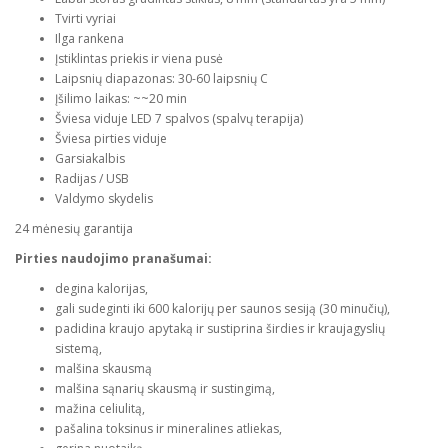
Tvirti vyriai
Ilga rankena
Įstiklintas priekis ir viena pusė
Laipsnių diapazonas: 30-60 laipsnių C
Įšilimo laikas: ~~20 min
Šviesa viduje LED 7 spalvos (spalvų terapija)
Šviesa pirties viduje
Garsiakalbis
Radijas / USB
Valdymo skydelis
24 mėnesių garantija
Pirties naudojimo pranašumai:
degina kalorijas,
gali sudeginti iki 600 kalorijų per saunos sesiją (30 minučių),
padidina kraujo apytaką ir sustiprina širdies ir kraujagyslių
sistemą,
malšina skausmą
malšina sąnarių skausmą ir sustingimą,
mažina celiulitą,
pašalina toksinus ir mineralines atliekas,