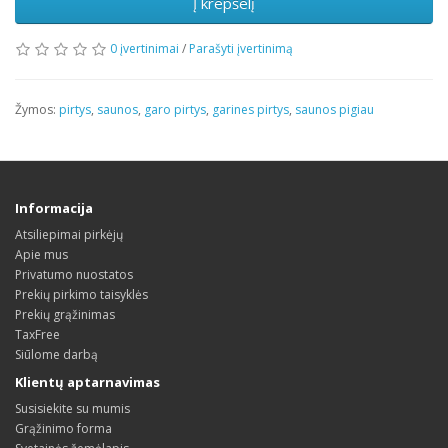
Į krepšelį
0 įvertinimai
/
Parašyti įvertinimą
Žymos:
pirtys
,
saunos
,
garo pirtys
,
garines pirtys
,
saunos pigiau
Informacija
Atsiliepimai pirkėjų
Apie mus
Privatumo nuostatos
Prekių pirkimo taisyklės
Prekių grąžinimas
TaxFree
Siūlome darbą
Klientų aptarnavimas
Susisiekite su mumis
Grąžinimo forma