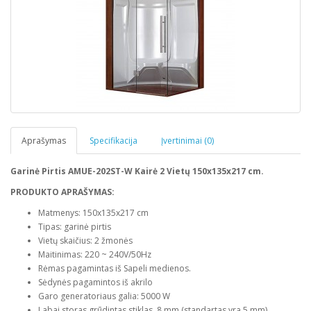
Aprašymas
Specifikacija
Įvertinimai (0)
Garinė Pirtis AMUE-202ST-W Kairė 2 Vietų 150x135x217 cm.
PRODUKTO APRAŠYMAS:
Matmenys: 150x135x217 cm
Tipas: garinė pirtis
Vietų skaičius: 2 žmonės
Maitinimas: 220 ~ 240V/50Hz
Rėmas pagamintas iš Sapeli medienos.
Sėdynės pagamintos iš akrilo
Garo generatoriaus galia: 5000 W
Labai storas grūdintas stiklas, 8 mm (standartas yra 5 mm)