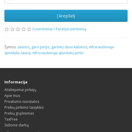
Į krepšelį
0 įvertinimai
/
Parašyti įvertinimą
Žymos:
saunos
,
garo pirtys
,
garines duso kabinos
,
infraraudonuju
spinduliu sauna
,
infroraudonuju spinduliu pirtis
Informacija
Atsiliepimai pirkėjų
Apie mus
Privatumo nuostatos
Prekių pirkimo taisyklės
Prekių grąžinimas
TaxFree
Siūlome darbą