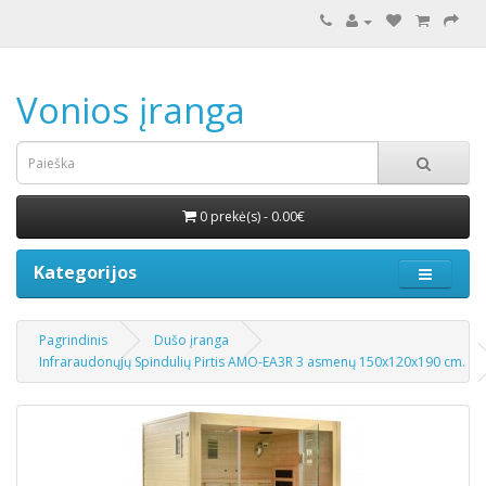
Vonios įranga
0 prekė(s) - 0.00€
Kategorijos
Pagrindinis
Dušo įranga
Infraraudonųjų Spindulių Pirtis AMO-EA3R 3 asmenų 150x120x190 cm.