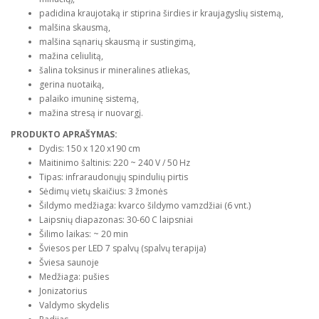
padidina kraujotaką ir stiprina širdies ir kraujagyslių sistemą,
malšina skausmą,
malšina sąnarių skausmą ir sustingimą,
mažina celiulitą,
šalina toksinus ir mineralines atliekas,
gerina nuotaiką,
palaiko imuninę sistemą,
mažina stresą ir nuovargį.
PRODUKTO APRAŠYMAS:
Dydis: 150 x 120 x190 cm
Maitinimo šaltinis: 220 ~ 240 V / 50 Hz
Tipas: infraraudonųjų spindulių pirtis
Sėdimų vietų skaičius: 3 žmonės
Šildymo medžiaga: kvarco šildymo vamzdžiai (6 vnt.)
Laipsnių diapazonas: 30-60 C laipsniai
Šilimo laikas: ~ 20 min
Šviesos per LED 7 spalvų (spalvų terapija)
Šviesa saunoje
Medžiaga: pušies
Jonizatorius
Valdymo skydelis