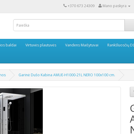
+370 673 24309
Mano paskyra
ios baldai
Virtuvės plautuvės
Vandens Maišytuvai
Rankšluosčių Dž
inos
Garinė Dušo Kabina AMUE-H1000-21L NERO 100x100 cm.