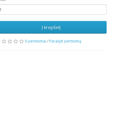
Į krepšelį
0 įvertinimai
/
Parašyti įvertinimą