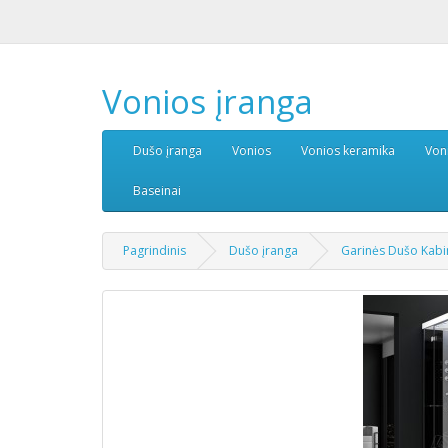
Vonios įranga
Dušo įranga
Vonios
Vonios keramika
Von
Baseinai
Pagrindinis
Dušo įranga
Garinės Dušo Kab