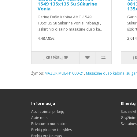
1549 135x135 Su Sūkurine
0813
Vonia
135
Garinė Dušo Kabina AMO-1549
Garin
135x135 Su Sūkurine VoniaPrabangi ,
Sūkur
išskirtinio dizaino masažinė dušo ka..
išski
4,487.85€
2,614
Į KREPŠELĮ
Į 
Žymos:
MAZUR MUE-H1000-21
,
Masažinė dušo kabina
,
su gar
Informacija
Klientų
Atsiliepimai pirkėjų
Susisieki
Apie mus
Grąžinim
Privatumo nuostatos
Svetainė
Prekių pirkimo taisyklės
Prekių grąžinimas