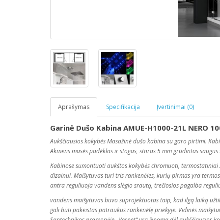
Aprašymas
Specifikacija
Įvertinimai (0)
Garinė Dušo Kabina AMUE-H1000-21L NERO 10
Aukščiausios kokybės Masažinė dušo kabina su garo pirtimi. Kab
Akmens
masės
padėklas ir stogas, storas 5 mm grūdintas saugus 
Kabinose sumontuoti aukštos kokybės chromuoti, termostatiniai 
dizainui. Maišytuvas turi tris rankenėles, kurių pirmas yra term
antra reguliuoja vandens slėgio srautą, trečiosios pagalba reg
vandens maišytuvas buvo suprojektuotas taip, kad ilgą laiką užtik
gali būti pakeistas patraukus rankenėlę priekyje. Vidinės maišyt
Santechnikos pramonėje „Vernet“ yra žinoma dėl aukščiausios k