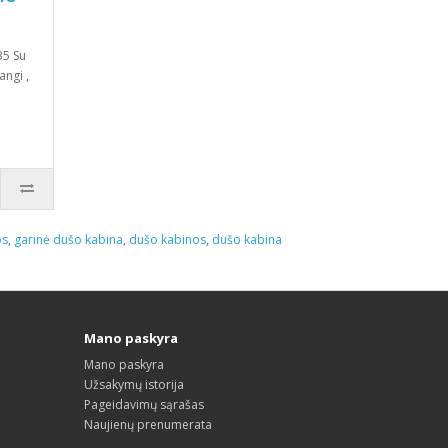
35 Su
ngi ,
os
,
garinė dušo kabina
,
dušo kabinos
,
dušo kabina
Mano paskyra
Mano paskyra
Užsakymų istorija
Pageidavimų sąrašas
Naujienų prenumerata