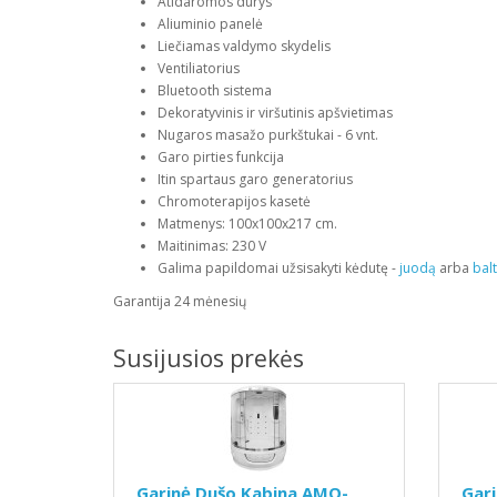
Atidaromos durys
Aliuminio panelė
Liečiamas valdymo skydelis
Ventiliatorius
Bluetooth sistema
Dekoratyvinis ir viršutinis apšvietimas
Nugaros masažo purkštukai - 6 vnt.
Garo pirties funkcija
Itin spartaus garo generatorius
Chromoterapijos kasetė
Matmenys: 100x100x217 cm.
Maitinimas: 230 V
Galima papildomai užsisakyti kėdutę -
juodą
arba
bal
Garantija 24 mėnesių
Susijusios prekės
Garinė Dušo Kabina AMO-
Gar