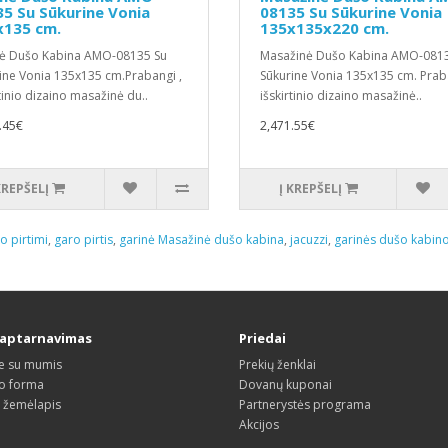
5 Su Sūkurine Vonia
08135 Su Sūkurine Vonia
x135 cm.
135x135x220 cm.
ė Dušo Kabina AMO-08135 Su
Masažinė Dušo Kabina AMO-081
ine Vonia 135x135 cm.Prabangi ,
Sūkurine Vonia 135x135 cm. Praba
rtinio dizaino masažinė du..
išskirtinio dizaino masažinė..
.45€
2,471.55€
KREPŠELĮ
Į KREPŠELĮ
o pirtimi
,
garo pirtis
,
garinė Masažinė dušo kabina
,
jacuzzi
,
garinės dušo kabin
 aptarnavimas
Priedai
te su mumis
Prekių ženklai
o forma
Dovanų kuponai
s žemėlapis
Partnerystės programa
Akcijos