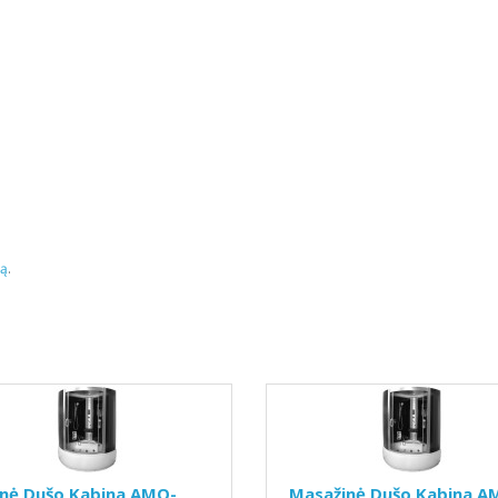
tą
.
inė Dušo Kabina AMO-
Masažinė Dušo Kabina A