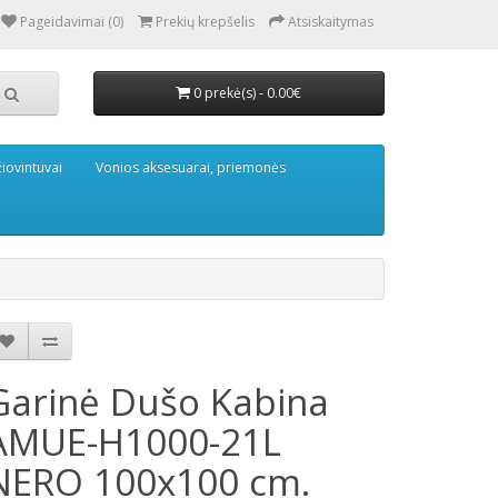
Pageidavimai (0)
Prekių krepšelis
Atsiskaitymas
0 prekė(s) - 0.00€
iovintuvai
Vonios aksesuarai, priemonės
Garinė Dušo Kabina
AMUE-H1000-21L
NERO 100x100 cm.