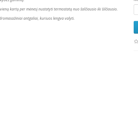
ieną kartą per mėnesį nustatyti termostatą nuo šalčiausio iki šilčiausio.
romasažiniai antgaliai, kuriuos lengva valyti.