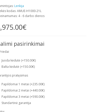
mintojas:
Lenkija
ekės kodas: AMUE-H1000-21L
ieinamumas: 4 - 6 darbo dienos
,975.00€
alimi pasirinkimai
Priedai
Juoda kėdutė (+150.00€)
Balta kėdutė (+150.00€)
rantijos pratęsimas
Papildomai 1 metai (+235.00€)
Papildomai 2 metai (+440.00€)
Papildomai 3 metai (+590.00€)
Standartinė garantija
ekis