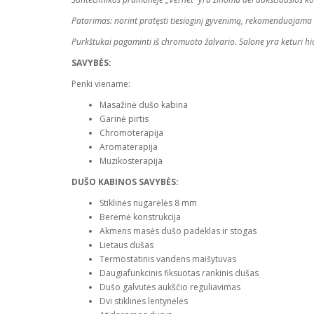
Patarimas: norint pratęsti tiesioginį gyvenimą, rekomenduojama v
Purkštukai pagaminti iš chromuoto žalvario. Salone yra keturi hid
SAVYBĖS:
Penki viename:
Masažinė dušo kabina
Garinė pirtis
Chromoterapija
Aromaterapija
Muzikosterapija
DUŠO KABINOS SAVYBĖS:
Stiklinės nugarėlės 8 mm
Berėmė konstrukcija
Akmens masės dušo padėklas ir stogas
Lietaus dušas
Termostatinis vandens maišytuvas
Daugiafunkcinis fiksuotas rankinis dušas
Dušo galvutės aukščio reguliavimas
Dvi stiklinės lentynėlės