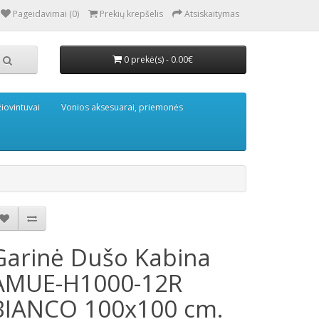
Pageidavimai (0)
Prekių krepšelis
Atsiskaitymas
0 prekė(s) - 0.00€
iovintuvai
Vonios aksesuarai, priemonės
Garinė Dušo Kabina
AMUE-H1000-12R
BIANCO 100x100 cm.