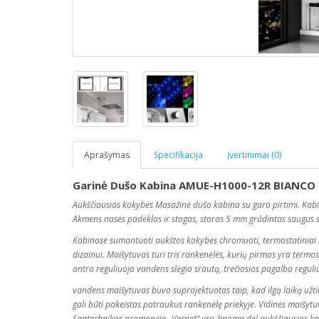
Aprašymas
Specifikacija
Įvertinimai (0)
Garinė Dušo Kabina AMUE-H1000-12R BIANCO 
Aukščiausios kokybės Masažinė dušo kabina su garo pirtimi. Kab
Akmens
nasės
padėklas ir stogas, storas 5 mm grūdintas saugus s
Kabinose sumontuoti aukštos kokybės chromuoti, termostatiniai 
dizainui. Maišytuvas turi tris rankenėles, kurių pirmas yra term
antra reguliuoja vandens slėgio srautą, trečiosios pagalba reg
vandens maišytuvas buvo suprojektuotas taip, kad ilgą laiką užtik
gali būti pakeistas patraukus rankenėlę priekyje. Vidinės maišyt
Santechnikos pramonėje „Vernet“ yra žinoma dėl aukščiausios k