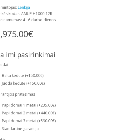
mintojas:
Lenkija
ekės kodas: AMUE-H1000-12R
ieinamumas: 4 - 6 darbo dienos
,975.00€
alimi pasirinkimai
iedai
Balta kėdutė (+150.00€)
Juoda kėdutė (+150.00€)
rantijos pratęsimas
Papildomai 1 metai (+235.00€)
Papildomai 2 metai (+440.00€)
Papildomai 3 metai (+590.00€)
Standartinė garantija
ekis