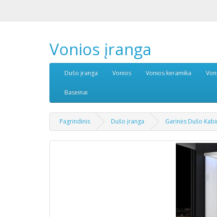
Vonios įranga
Dušo įranga
Vonios
Vonios keramika
Von
Baseinai
Pagrindinis
Dušo įranga
Garinės Dušo Kab