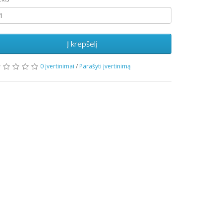
Į krepšelį
0 įvertinimai
/
Parašyti įvertinimą