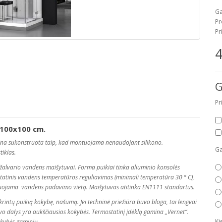
Ga
Pr
Pr
4
G
Pr
100x100 cm.
ina sukonstruota taip, kad montuojama nenaudojant silikono.
Ga
tiklas.
žalvario vandens maišytuvai. Forma puikiai tinka aliuminio konsolės
ostatinis vandens temperatūros reguliavimas (minimali temperatūra 30 ° C),
uliuojama vandens padavimo vietą. Maišytuvas atitinka EN1111 standartus.
rintų puikią kokybę, našumą. Jei techninė priežiūra buvo bloga, tai lengvai
uvo dalys yra aukščiausios kokybės. Termostatinį įdėklą gamina „Vernet“.
Ki
okybės gaminių.