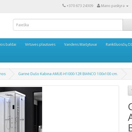
+370 673 24309
Mano paskyra
ios baldai
Virtuvės plautuvės
Vandens Maišytuvai
Rankšluosčių Dž
inos
Garinė Dušo Kabina AMUE-H1000-12R BIANCO 100x100 cm.