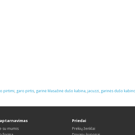
o pirtimi
,
garo pirtis
,
garinė Masažinė dušo kabina
,
jacuzzi
,
garinės dušo kabin
 aptarnavimas
Priedai
te su mumis
Prekių ženklai
o forma
Dovanų kuponai