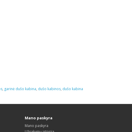
os
,
garinė dušo kabina
,
dušo kabinos
,
dušo kabina
Mano paskyra
Mano paskyra
Užsakymų istorija