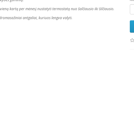
ieną kartą per mėnesį nustatyti termostatą nuo šalčiausio iki šilčiausio.
romasažiniai antgaliai, kuriuos lengva valyti.