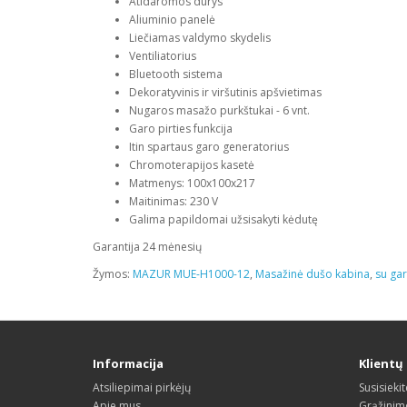
Atidaromos durys
Aliuminio panelė
Liečiamas valdymo skydelis
Ventiliatorius
Bluetooth sistema
Dekoratyvinis ir viršutinis apšvietimas
Nugaros masažo purkštukai - 6 vnt.
Garo pirties funkcija
Itin spartaus garo generatorius
Chromoterapijos kasetė
Matmenys: 100x100x217
Maitinimas: 230 V
Galima papildomai užsisakyti kėdutę
Garantija 24 mėnesių
Žymos:
MAZUR MUE-H1000-12
,
Masažinė dušo kabina
,
su gar
Informacija
Klientų
Atsiliepimai pirkėjų
Susisieki
Apie mus
Grąžinim