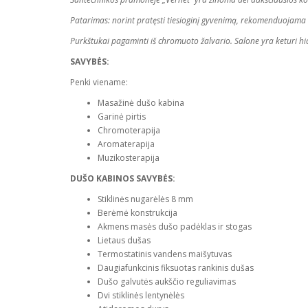
Patarimas: norint pratęsti tiesioginį gyvenimą, rekomenduojama v
Purkštukai pagaminti iš chromuoto žalvario. Salone yra keturi hid
SAVYBĖS:
Penki viename:
Masažinė dušo kabina
Garinė pirtis
Chromoterapija
Aromaterapija
Muzikosterapija
DUŠO KABINOS SAVYBĖS:
Stiklinės nugarėlės 8 mm
Berėmė konstrukcija
Akmens masės dušo padėklas ir stogas
Lietaus dušas
Termostatinis vandens maišytuvas
Daugiafunkcinis fiksuotas rankinis dušas
Dušo galvutės aukščio reguliavimas
Dvi stiklinės lentynėlės