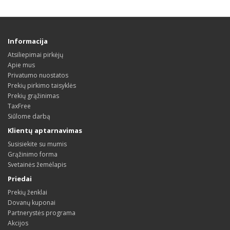
Informacija
Atsiliepimai pirkėjų
Apie mus
Privatumo nuostatos
Prekių pirkimo taisyklės
Prekių grąžinimas
TaxFree
Siūlome darbą
Klientų aptarnavimas
Susisiekite su mumis
Grąžinimo forma
Svetainės žemėlapis
Priedai
Prekių ženklai
Dovanų kuponai
Partnerystės programa
Akcijos