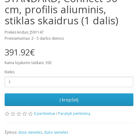
cm, profilis aliuminis,
stiklas skaidrus (1 dalis)
Prekės kodas: J591147
Prieinamumas: 2 - 5 darbo dienos
391.92€
Kaina lojalumo taškais: 392
Kiekis
Į krepšelį
0 įvertinimai
/
Parašyti įvertinimą
Žymos:
duso sieneles
,
dušo sienelės