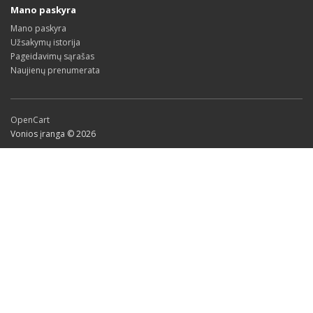
Mano paskyra
Mano paskyra
Užsakymų istorija
Pageidavimų sąrašas
Naujienų prenumerata
OpenCart
Vonios įranga © 2026