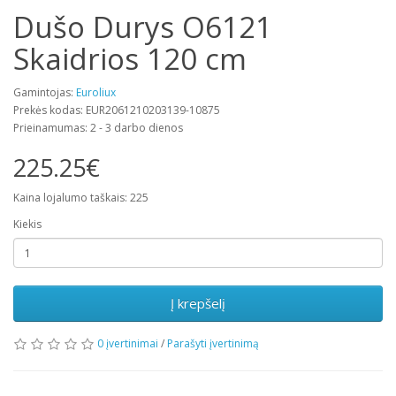
Dušo Durys O6121
Skaidrios 120 cm
Gamintojas:
Euroliux
Prekės kodas: EUR2061210203139-10875
Prieinamumas: 2 - 3 darbo dienos
225.25€
Kaina lojalumo taškais: 225
Kiekis
Į krepšelį
0 įvertinimai
/
Parašyti įvertinimą