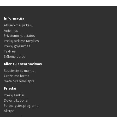
Informacija
Atsiliepimai pirkėjų
Apie mus
Privatumo nuostatos
Prekių pirkimo taisyklės
Prekių grąžinimas
TaxFree
Siūlome darbą
Klientų aptarnavimas
Susisiekite su mumis
Grąžinimo forma
Svetainės žemėlapis
Priedai
Prekių ženklai
Dovanų kuponai
Partnerystės programa
Akcijos