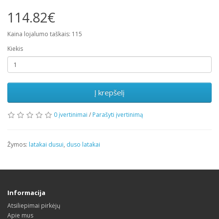
114.82€
Kaina lojalumo taškais: 115
Kiekis
Į krepšelį
0 įvertinimai
/
Parašyti įvertinimą
Žymos:
latakai dusui
,
duso latakai
Informacija
Atsiliepimai pirkėjų
Apie mus