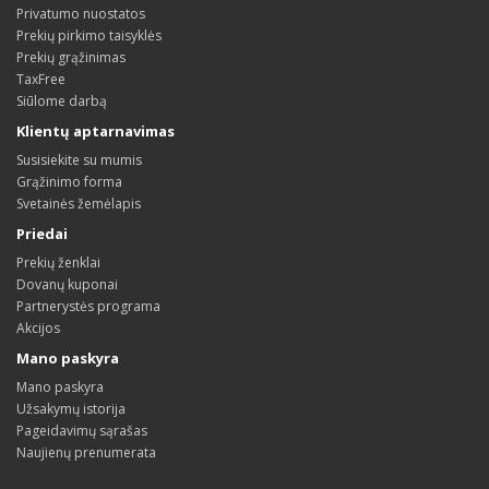
Privatumo nuostatos
Prekių pirkimo taisyklės
Prekių grąžinimas
TaxFree
Siūlome darbą
Klientų aptarnavimas
Susisiekite su mumis
Grąžinimo forma
Svetainės žemėlapis
Priedai
Prekių ženklai
Dovanų kuponai
Partnerystės programa
Akcijos
Mano paskyra
Mano paskyra
Užsakymų istorija
Pageidavimų sąrašas
Naujienų prenumerata