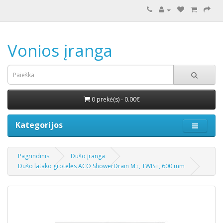
Vonios įranga
0 prekė(s) - 0.00€
Kategorijos
Pagrindinis
Dušo įranga
Dušo latako grotelės ACO ShowerDrain M+, TWIST, 600 mm