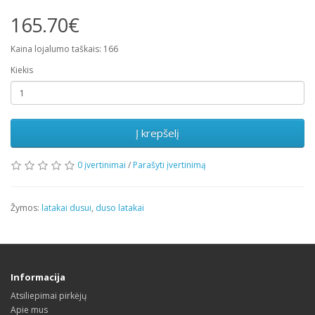
165.70€
Kaina lojalumo taškais: 166
Kiekis
Į krepšelį
0 įvertinimai
/
Parašyti įvertinimą
Žymos:
latakai dusui
,
duso latakai
Informacija
Atsiliepimai pirkėjų
Apie mus