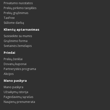
Privatumo nuostatos
Prekių pirkimo taisyklės
Prekių grąžinimas
TaxFree
Siūlome darbą
Klientų aptarnavimas
Susisiekite su mumis
Grąžinimo forma
Svetainės žemėlapis
Priedai
Prekių ženklai
Dovanų kuponai
Partnerystės programa
Akcijos
Mano paskyra
Mano paskyra
Užsakymų istorija
Pageidavimų sąrašas
Naujienų prenumerata