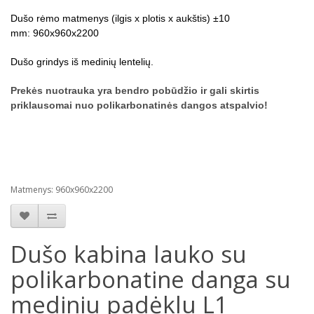
Dušo rėmo matmenys (ilgis x plotis x aukštis) ±10
mm:
960х960х2200
Dušo grindys iš medinių lentelių.
Prekės nuotrauka yra bendro pobūdžio ir gali skirtis
priklausomai nuo polikarbonatinės dangos atspalvio!
Matmenys: 960х960х2200
Dušo kabina lauko su
polikarbonatine danga su
mediniu padėklu L1