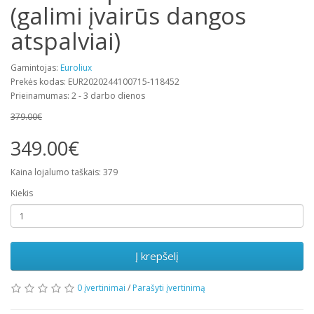
(galimi įvairūs dangos
atspalviai)
Gamintojas:
Euroliux
Prekės kodas: EUR2020244100715-118452
Prieinamumas: 2 - 3 darbo dienos
379.00€
349.00€
Kaina lojalumo taškais: 379
Kiekis
Į krepšelį
0 įvertinimai
/
Parašyti įvertinimą