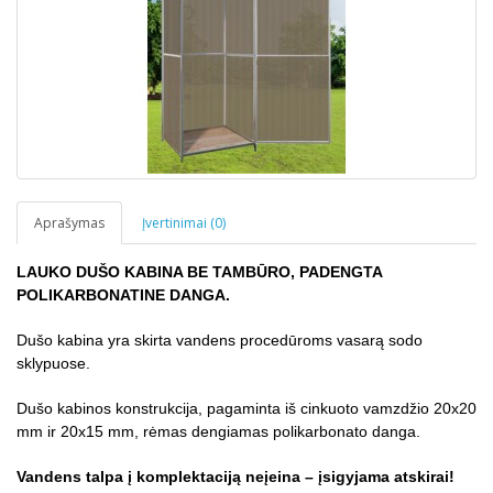
Aprašymas
Įvertinimai (0)
LAUKO DU
ŠO KABINA BE
TAMBŪRO, PADENGTA
POLIKARBONATINE DANGA.
Dušo kabina yra skirta vandens procedūroms vasarą sodo
sklypuose.
Dušo kabinos konstrukcija, pagaminta iš cinkuoto vamzdžio 20x20
mm ir 20x15 mm, rėmas dengiamas polikarbonato danga.
Vandens talpa į komplektaciją neįeina – įsigyjama atskirai!