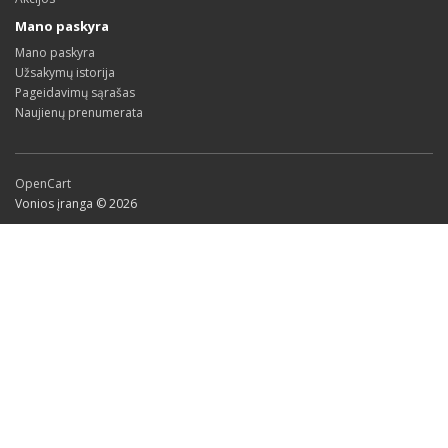
Mano paskyra
Mano paskyra
Užsakymų istorija
Pageidavimų sąrašas
Naujienų prenumerata
OpenCart
Vonios įranga © 2026