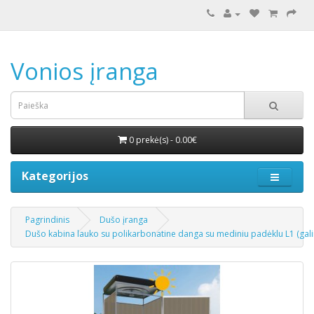
Vonios įranga
0 prekė(s) - 0.00€
Kategorijos
Pagrindinis
Dušo įranga
Dušo kabina lauko su polikarbonatine danga su mediniu padėklu L1 (galim