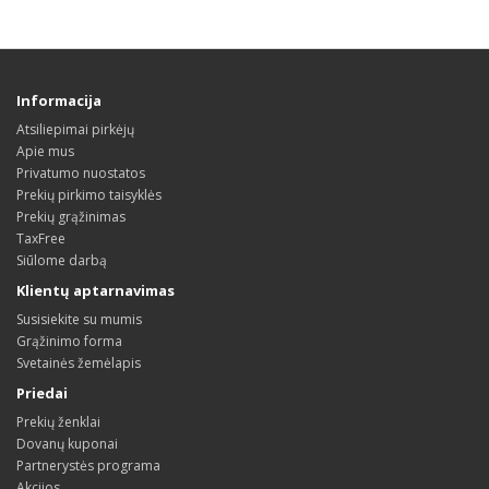
Informacija
Atsiliepimai pirkėjų
Apie mus
Privatumo nuostatos
Prekių pirkimo taisyklės
Prekių grąžinimas
TaxFree
Siūlome darbą
Klientų aptarnavimas
Susisiekite su mumis
Grąžinimo forma
Svetainės žemėlapis
Priedai
Prekių ženklai
Dovanų kuponai
Partnerystės programa
Akcijos