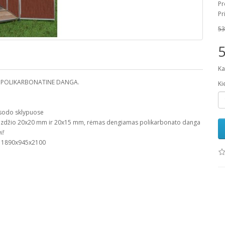
Pr
Pr
53
5
Ka
 POLIKARBONATINE DANGA.
Ki
 sodo sklypuose
vamzdžio 20x20 mm ir 20x15 mm, rėmas dengiamas polikarbonato danga
i!
m: 1890х945х2100