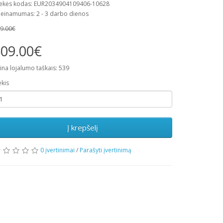
ekės kodas: EUR2034904109406-10628
ieinamumas: 2 - 3 darbo dienos
9.00€
09.00€
ina lojalumo taškais: 539
ekis
Į krepšelį
0 įvertinimai
/
Parašyti įvertinimą