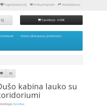
Pageidavimai (0)
Prekių krepšelis
Atsiskaitymas
0 prekė(s) - 0.00€
iovintuvai
Vonios aksesuarai, priemonės
Dušo kabina lauko su
koridoriumi
mintojas:
Euroliux