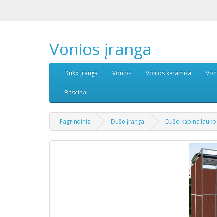
Vonios įranga
Dušo įranga
Vonios
Vonios keramika
Von
Baseinai
Pagrindinis
Dušo įranga
Dušo kabina lauko