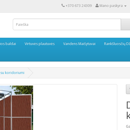
+370 673 24309
Mano paskyra
ios baldai
Virtuvės plautuvės
Vandens Maišytuvai
Rankšluosčių Dž
 su koridoriumi
Ga