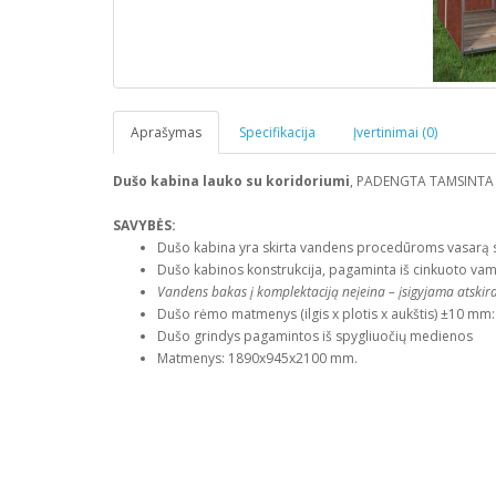
Aprašymas
Specifikacija
Įvertinimai (0)
Dušo kabina lauko su koridoriumi
, PADENGTA TAMSINTA
SAVYBĖS:
Dušo kabina yra skirta vandens procedūroms vasarą
Dušo kabinos konstrukcija, pagaminta iš cinkuoto 
Vandens bakas į komplektaciją neįeina – įsigyjama atskira
Dušo rėmo matmenys (ilgis x plotis x aukštis) ±10 m
Dušo grindys pagamintos iš spygliuočių medienos
Matmenys: 1890x945x2100 mm.