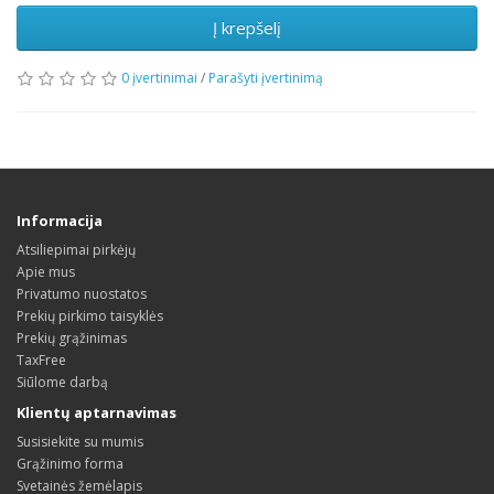
Į krepšelį
0 įvertinimai
/
Parašyti įvertinimą
Informacija
Atsiliepimai pirkėjų
Apie mus
Privatumo nuostatos
Prekių pirkimo taisyklės
Prekių grąžinimas
TaxFree
Siūlome darbą
Klientų aptarnavimas
Susisiekite su mumis
Grąžinimo forma
Svetainės žemėlapis