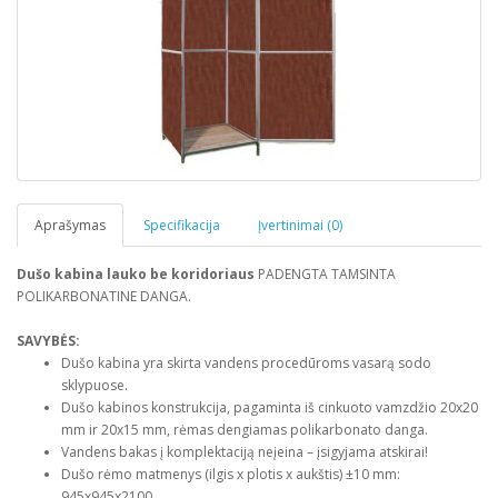
Aprašymas
Specifikacija
Įvertinimai (0)
Dušo kabina lauko be koridoriaus
PADENGTA TAMSINTA
POLIKARBONATINE DANGA.
SAVYBĖS:
Dušo kabina yra skirta vandens procedūroms vasarą sodo
sklypuose.
Dušo kabinos konstrukcija, pagaminta iš cinkuoto vamzdžio 20x20
mm ir 20x15 mm, rėmas dengiamas polikarbonato danga.
Vandens bakas į komplektaciją neįeina – įsigyjama atskirai!
Dušo rėmo matmenys (ilgis x plotis x aukštis) ±10 mm:
945х945х2100