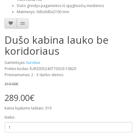
Dušo grindys pagamintos iš spygliuočių medienos
Matmenys: 945х945х2100 mm.
Dušo kabina lauko be
koridoriaus
Gamintojas:
Euroliux
Prekės kodas: EUR2035240770329-10820
Prieinamumas: 2 - 3 darbo dienos
319.00€
289.00€
Kaina lojalumo taškais: 319
Kiekis