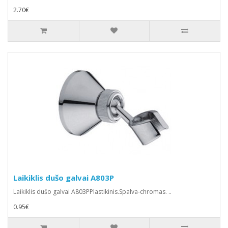
2.70€
Laikiklis dušo galvai A803P
Laikiklis dušo galvai A803PPlastikinis.Spalva-chromas. ..
0.95€