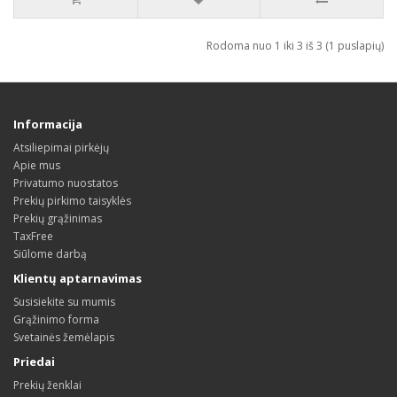
Rodoma nuo 1 iki 3 iš 3 (1 puslapių)
Informacija
Atsiliepimai pirkėjų
Apie mus
Privatumo nuostatos
Prekių pirkimo taisyklės
Prekių grąžinimas
TaxFree
Siūlome darbą
Klientų aptarnavimas
Susisiekite su mumis
Grąžinimo forma
Svetainės žemėlapis
Priedai
Prekių ženklai