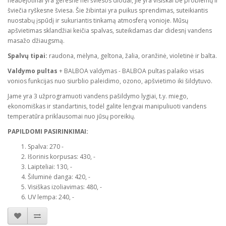
neabejotinai yra geresnė nei šviesos diodai, jie yra visiškai be problemų ir
šviečia ryškesne šviesa. Šie žibintai yra puikus sprendimas, suteikiantis
nuostabų įspūdį ir sukuriantis tinkamą atmosferą vonioje. Mūsų
apšvietimas sklandžiai keičia spalvas, suteikdamas dar didesnį vandens
masažo džiaugsmą.
Spalvų tipai:
raudona, mėlyna, geltona, žalia, oranžinė, violetinė ir balta.
Valdymo pultas
+ BALBOA valdymas - BALBOA pultas palaiko visas
vonios funkcijas nuo siurblio paleidimo, ozono, apšvietimo iki šildytuvo.
Jame yra 3 užprogramuoti vandens pašildymo lygiai, t.y. miego,
ekonomiškas ir standartinis, todėl galite lengvai manipuliuoti vandens
temperatūra priklausomai nuo jūsų poreikių.
PAPILDOMI PASIRINKIMAI:
Spalva: 270 -
Išorinis korpusas: 430, -
Laipteliai: 130, -
Šiluminė danga: 420, -
Visiškas izoliavimas: 480, -
UV lempa: 240, -