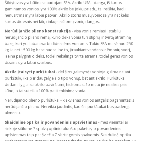
Šildytuvas yra būtinas naudojant SPA. Akrilo USA - danga, iš kurios
gaminamos vonios, yra 100% akrilo be jokių priedų, tai reiškia, kad ji
nenusitrins ir yra labai patvari. Akrilo storis mūsų voniose yra net kelis
kartus didesnis nei kitų rinkoje siūlomų vonių dangos.
Nerūdijančio plieno konstrukcija
- visa vonia remiasi į stabilų
nerūdijančio plieno rėmą, kurio dėka vonia turi stiprią ir tvirtą atraminę
bazę, kuri yra labai svarbi didesnėms vonioms. Tokio SPA masė nuo 250
kg iki net 1500 kg baseinuose, be to, įtraukiant vandens ir žmonių svorį,
išeina palyginti didelis, todėl reikalinga tvirta atrama, todėl geras vonios
dizainas yra labai svarbus.
Akrile įtaisyti purkštukai
- dėl šios galimybės vonioje gulima ne ant
purkštukų (kaip ir daugelyje šio tipo vonių), bet ant akrilo. Purkštukai
dedami lygiai su akrilo paviršiumi, hidromasažo metu jie nesilies prie
kūno, o tai suteikia 100% pasitenkinimą vonia.
Nerūdijančio plieno purkštukai - kiekvienas vonios antgalis pagamintas iš
nerūdijančio plieno. Nereikia jaudintis, kad šie purkštukai bus padengti
akmeniu.
Skaidulinė optika ir povandeninis apšvietimas
- mes vieninteliai
rinkoje siūlome 7 spalvų optinio pluošto paketus, o povandeninis
apšvietimas taip pat šviečia 7 skirtingomis spalvomis. Skaidulinė optika