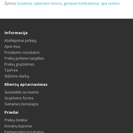
Žymos:
baseinai
,
sukurines vonios
,
geriausi minibaseinai
,
spa vonios
Informacija
Atsiliepimai pirkėjų
Apie mus
Privatumo nuostatos
Prekių pirkimo taisyklės
Prekių grąžinimas
TaxFree
Siūlome darbą
Klientų aptarnavimas
Susisiekite su mumis
Grąžinimo forma
Svetainės žemėlapis
Priedai
Prekių ženklai
Dovanų kuponai
Partnerystės programa