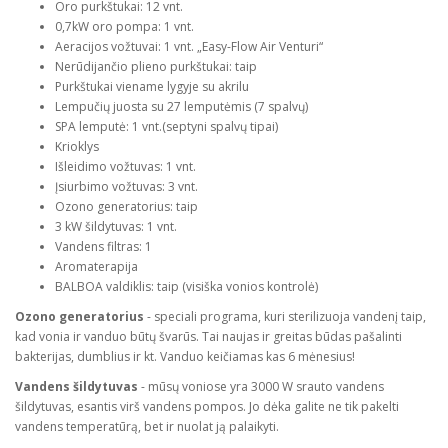
Oro purkštukai: 12 vnt.
0,7kW oro pompa: 1 vnt.
Aeracijos vožtuvai: 1 vnt. „Easy-Flow Air Venturi“
Nerūdijančio plieno purkštukai: taip
Purkštukai viename lygyje su akrilu
Lempučių juosta su 27 lemputėmis (7 spalvų)
SPA lemputė: 1 vnt.(septyni spalvų tipai)
Krioklys
Išleidimo vožtuvas: 1 vnt.
Įsiurbimo vožtuvas: 3 vnt.
Ozono generatorius: taip
3 kW šildytuvas: 1 vnt.
Vandens filtras: 1
Aromaterapija
BALBOA valdiklis: taip (visiška vonios kontrolė)
Ozono generatorius
- speciali programa, kuri sterilizuoja vandenį taip,
kad vonia ir vanduo būtų švarūs. Tai naujas ir greitas būdas pašalinti
bakterijas, dumblius ir kt. Vanduo keičiamas kas 6 mėnesius!
Vandens šildytuvas
- mūsų voniose yra 3000 W srauto vandens
šildytuvas, esantis virš vandens pompos. Jo dėka galite ne tik pakelti
vandens temperatūrą, bet ir nuolat ją palaikyti.