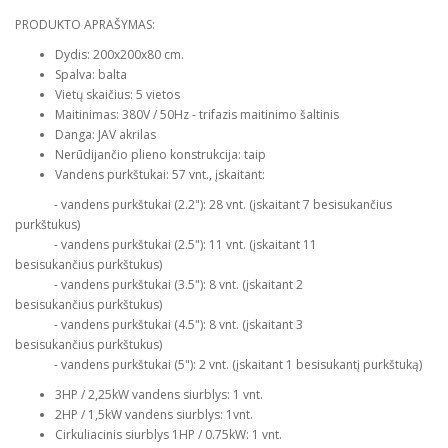
PRODUKTO APRAŠYMAS:
Dydis: 200x200x80 cm.
Spalva: balta
Vietų skaičius: 5 vietos
Maitinimas: 380V / 50Hz - trifazis maitinimo šaltinis
Danga: JAV akrilas
Nerūdijančio plieno konstrukcija: taip
Vandens purkštukai: 57 vnt., įskaitant:
- vandens purkštukai (2.2"): 28 vnt. (įskaitant 7 besisukančius
purkštukus)
- vandens purkštukai (2.5"): 11 vnt. (įskaitant 11
besisukančius purkštukus)
- vandens purkštukai (3.5"): 8 vnt. (įskaitant 2
besisukančius purkštukus)
- vandens purkštukai (4.5"): 8 vnt. (įskaitant 3
besisukančius purkštukus)
- vandens purkštukai (5"): 2 vnt. (įskaitant 1 besisukantį purkštuką)
3HP / 2,25kW vandens siurblys: 1 vnt.
2HP / 1,5kW vandens siurblys: 1vnt.
Cirkuliacinis siurblys 1HP / 0.75kW: 1 vnt.