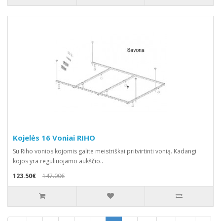
Kojelės 16 Voniai RIHO
Su Riho vonios kojomis galite meistriškai pritvirtinti vonią. Kadangi
kojos yra reguliuojamo aukščio..
123.50€
147.00€