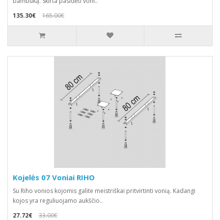
bambuką. Skirta pasidėti voni..
135.30€
165.00€
Kojelės 07 Voniai RIHO
Su Riho vonios kojomis galite meistriškai pritvirtinti vonią. Kadangi
kojos yra reguliuojamo aukščio..
27.72€
33.00€