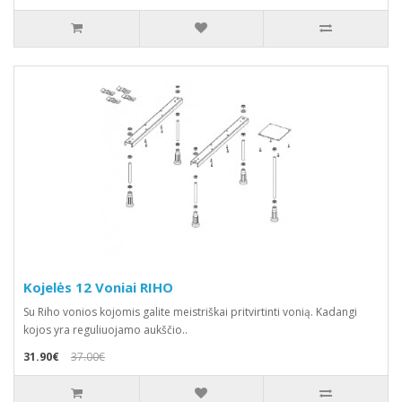
Kojelės 12 Voniai RIHO
Su Riho vonios kojomis galite meistriškai pritvirtinti vonią. Kadangi
kojos yra reguliuojamo aukščio..
31.90€
37.00€