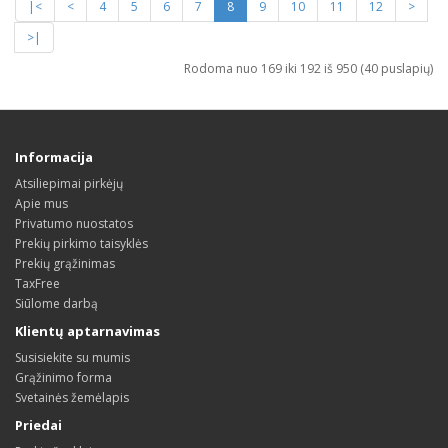
|<
<
4
5
6
7
8
9
10
11
12
>
>|
Rodoma nuo 169 iki 192 iš 950 (40 puslapių)
Informacija
Atsiliepimai pirkėjų
Apie mus
Privatumo nuostatos
Prekių pirkimo taisyklės
Prekių grąžinimas
TaxFree
Siūlome darbą
Klientų aptarnavimas
Susisiekite su mumis
Grąžinimo forma
Svetainės žemėlapis
Priedai