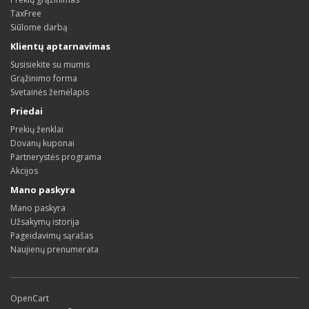
TaxFree
Siūlome darbą
Klientų aptarnavimas
Susisiekite su mumis
Grąžinimo forma
Svetainės žemėlapis
Priedai
Prekių ženklai
Dovanų kuponai
Partnerystės programa
Akcijos
Mano paskyra
Mano paskyra
Užsakymų istorija
Pageidavimų sąrašas
Naujienų prenumerata
OpenCart