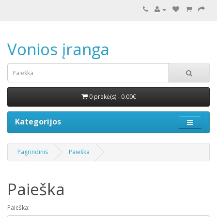
Vonios įranga
0 prekė(s) - 0.00€
Kategorijos
Pagrindinis
Paieška
Paieška
Paieška: