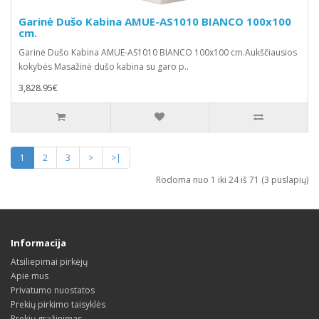
Garinė Dušo Kabina AMUE-AS1010 BIANCO 100x100
cm.
Garinė Dušo Kabina AMUE-AS1010 BIANCO 100x100 cm.Aukščiausios
kokybės Masažinė dušo kabina su garo p..
3,828.95€
1
2
3
>
>|
Rodoma nuo 1 iki 24 iš 71 (3 puslapių)
Informacija
Atsiliepimai pirkėjų
Apie mus
Privatumo nuostatos
Prekių pirkimo taisyklės
Prekių grąžinimas