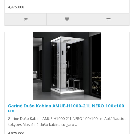
4,975.00€
Garinė Dušo Kabina AMUE-H1000-21L NERO 100x100
cm.
Garinė Dušo Kabina AMUE-H1000-21L NERO 100x100 cm.Aukščiausios
kokybės Masažinė dušo kabina su garo ..
4,975.00€