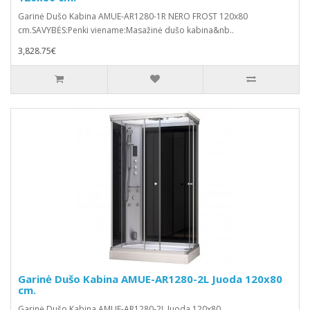
Garinė Dušo Kabina AMUE-AR1280-1R NERO FROST 120x80
cm.SAVYBĖS:Penki viename:Masažinė dušo kabina&nb..
3,828.75€
Garinė Dušo Kabina AMUE-AR1280-2L Juoda 120x80
cm.
Garinė Dušo Kabina AMUE-AR1280-2L Juoda 120x80