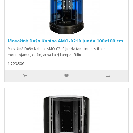
Masažinė Dušo Kabina AMO-0210 Juoda 100x100 cm.
Masažinė Dušo Kabina AMO-0210 Juoda tamsintais stiklais
montuojama į dešinį arba kairį kampą. Stilin..
1,729.50€