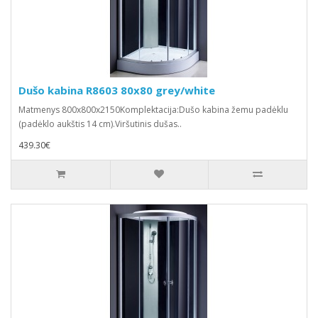
Dušo kabina R8603 80x80 grey/white
Matmenys 800x800x2150Komplektacija:Dušo kabina žemu padėklu
(padėklo aukštis 14 cm).Viršutinis dušas..
439.30€