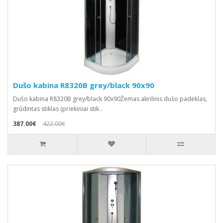
Dušo kabina R8320B grey/black 90x90
Dušo kabina R8320B grey/black 90x90Žemas akrilinis dušo padėklas,
grūdintas stiklas (priekiniai stik..
387.00€
422.00€