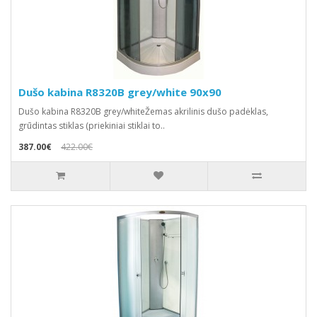
Dušo kabina R8320B grey/white 90x90
Dušo kabina R8320B grey/whiteŽemas akrilinis dušo padėklas,
grūdintas stiklas (priekiniai stiklai to..
387.00€
422.00€