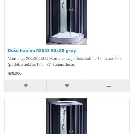
Dušo kabina R8603 80x80 grey
Matmenys 800x800x2150Komplektacija:Dušo kabina žemu padėklu
(padėklo aukštis 14 cm).Viršutinis dušas..
439.30€