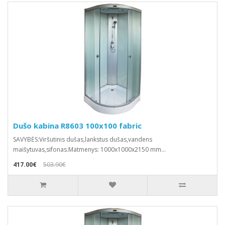
Dušo kabina R8603 100x100 fabric
SAVYBĖS:Viršutinis dušas,lankstus dušas,vandens
maišytuvas,sifonas.Matmenys: 1000x1000x2150 mm...
417.00€
503.90€