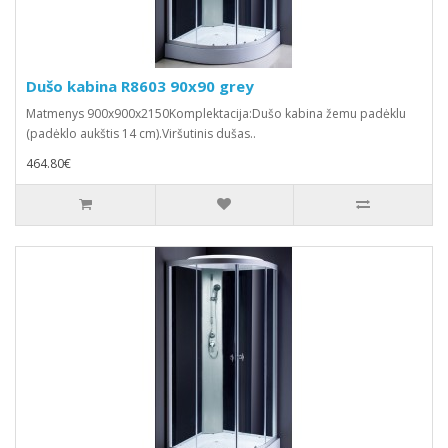
Dušo kabina R8603 90x90 grey
Matmenys 900x900x2150Komplektacija:Dušo kabina žemu padėklu
(padėklo aukštis 14 cm).Viršutinis dušas..
464.80€