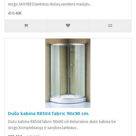
stogo.SAVYBĖS:lankstus dušas,vandens maišytu..
410.40€
Dušo kabina R8504 fabric 90x90 cm.
Dušo kabina R8504 fabric 90x90 cm.Ketursienė dušo kabina be
stogo.Komplektacija ir savybės:lankstus ..