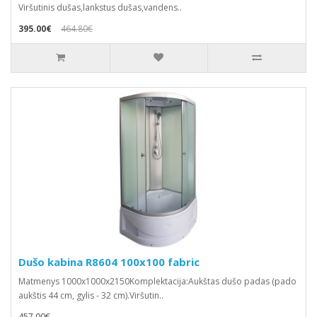
Viršutinis dušas,lankstus dušas,vandens..
395.00€
464.80€
Dušo kabina R8604 100x100 fabric
Matmenys 1000x1000x2150Komplektacija:Aukštas dušo padas (pado
aukštis 44 cm, gylis - 32 cm).Viršutin..
457.00€