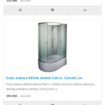
335.00€
447.80€
Dušo kabina R8506 dešinė fabric 120x80 cm.
Dušo kabina R8506 dešinė fabric 120x80 cm.Dušo kabina statoma į
dešinįjį patalpos kampą. Dušo pado a..
393.00€
469.90€