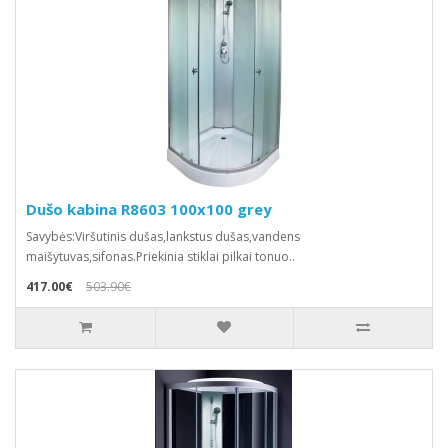
Dušo kabina R8603 100x100 grey
Savybės:Viršutinis dušas,lankstus dušas,vandens
maišytuvas,sifonas.Priekinia stiklai pilkai tonuo..
417.00€
503.90€