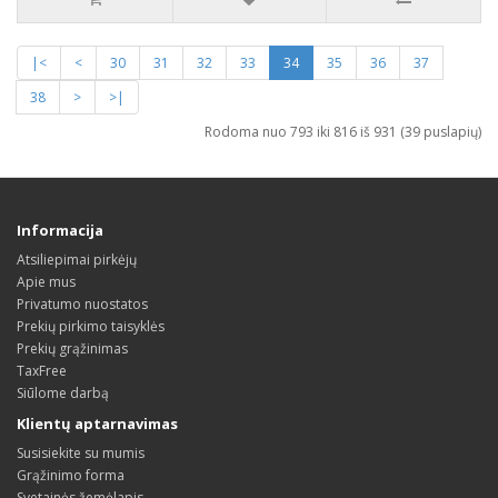
|<
<
30
31
32
33
34
35
36
37
38
>
>|
Rodoma nuo 793 iki 816 iš 931 (39 puslapių)
Informacija
Atsiliepimai pirkėjų
Apie mus
Privatumo nuostatos
Prekių pirkimo taisyklės
Prekių grąžinimas
TaxFree
Siūlome darbą
Klientų aptarnavimas
Susisiekite su mumis
Grąžinimo forma
Svetainės žemėlapis