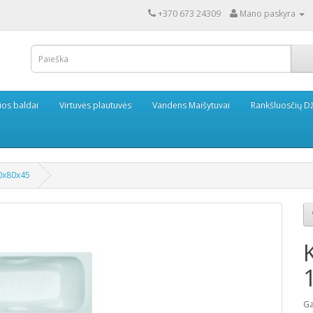
+370 673 24309
Mano paskyra
ios baldai
Virtuvės plautuvės
Vandens Maišytuvai
Rankšluosčių Dž
0x80x45
Ga