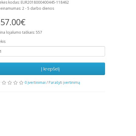
ekės kodas: EUR2018000400445-118462
ieinamumas: 2 - 5 darbo dienos
57.00€
ina lojalumo taškais: 557
ekis
Į krepšelį
0 įvertinimai
/
Parašyti įvertinimą