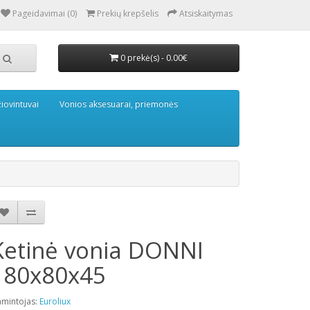
Pageidavimai (0)
Prekių krepšelis
Atsiskaitymas
0 prekė(s) - 0.00€
iovintuvai
Vonios aksesuarai, priemonės
Ketinė vonia DONNI
180x80x45
mintojas:
Euroliux