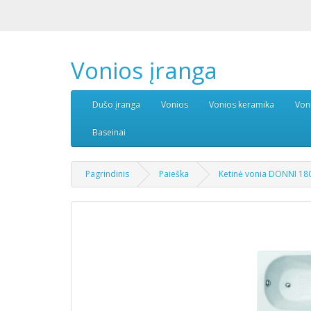
Vonios įranga
Dušo įranga
Vonios
Vonios keramika
Von
Baseinai
Pagrindinis
Paieška
Ketinė vonia DONNI 18