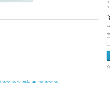
Pr
Pr
3
Ka
Ki
ines vonios
,
vonios ketaus
,
ketines vonios