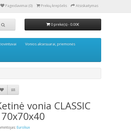
Pageidavimai (0)
Prekių krepšelis
Atsiskaitymas
0 prekė(s) - 0.00€
iovintuvai
Vonios aksesuarai, priemonės
Ketinė vonia CLASSIC
170x70x40
mintojas:
Euroliux