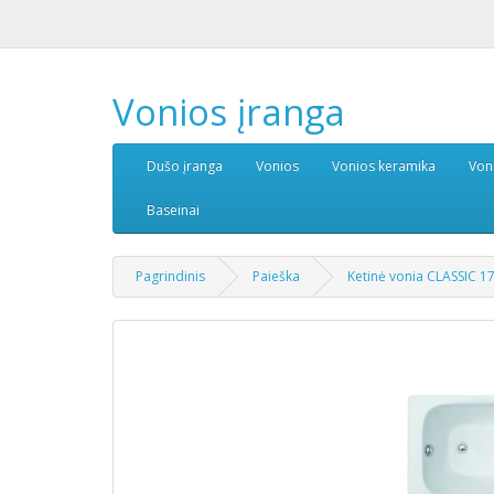
Vonios įranga
Dušo įranga
Vonios
Vonios keramika
Von
Baseinai
Pagrindinis
Paieška
Ketinė vonia CLASSIC 1