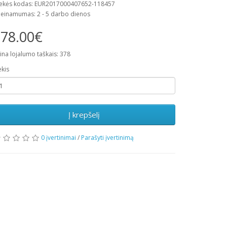
ekės kodas: EUR2017000407652-118457
ieinamumas: 2 - 5 darbo dienos
78.00€
ina lojalumo taškais: 378
ekis
Į krepšelį
0 įvertinimai
/
Parašyti įvertinimą