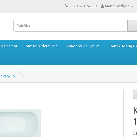
+370 673 24309
Mano paskyra
ios baldai
Virtuvės plautuvės
Vandens Maišytuvai
Rankšluosčių Dž
70x70x40
Ga