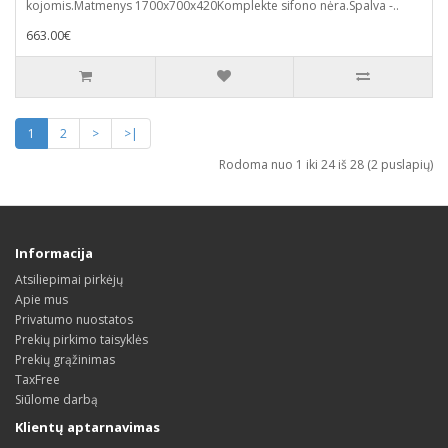
kojomis.Matmenys 1700x700x420Komplekte sifono nėra.Spalva -..
663.00€
1
2
>
>|
Rodoma nuo 1 iki 24 iš 28 (2 puslapių)
Informacija
Atsiliepimai pirkėjų
Apie mus
Privatumo nuostatos
Prekių pirkimo taisyklės
Prekių grąžinimas
TaxFree
Siūlome darbą
Klientų aptarnavimas