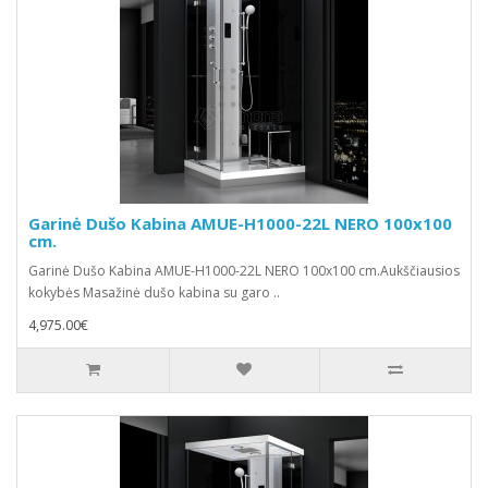
Garinė Dušo Kabina AMUE-H1000-22L NERO 100x100
cm.
Garinė Dušo Kabina AMUE-H1000-22L NERO 100x100 cm.Aukščiausios
kokybės Masažinė dušo kabina su garo ..
4,975.00€