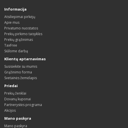
Informacija
Atsiliepimai pirkėjų
Apie mus
Privatumo nuostatos
Prekių pirkimo taisyklės
Prekių grąžinimas
TaxFree
Siūlome darbą
Klientų aptarnavimas
Susisiekite su mumis
Grąžinimo forma
Svetainės žemėlapis
Priedai
Prekių ženklai
Dovanų kuponai
Partnerystės programa
Akcijos
Mano paskyra
Mano paskyra