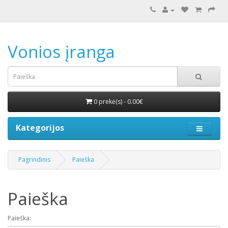
Vonios įranga
0 prekė(s) - 0.00€
Kategorijos
Pagrindinis
Paieška
Paieška
Paieška: