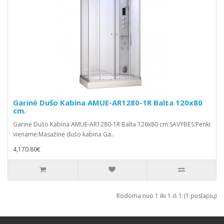
Garinė Dušo Kabina AMUE-AR1280-1R Balta 120x80
cm.
Garinė Dušo Kabina AMUE-AR1280-1R Balta 120x80 cm.SAVYBĖS:Penki
viename:Masažinė dušo kabina Ga..
4,170.80€
Rodoma nuo 1 iki 1 iš 1 (1 puslapių)