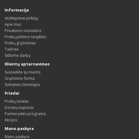
Informacija
Atsiliepimai pirkėjų
Apie mus
Privatumo nuostatos
Prekių pirkimo taisyklės
Prekių grąžinimas
TaxFree
Siūlome darbą
Klientų aptarnavimas
Susisiekite su mumis
Grąžinimo forma
Svetainės žemėlapis
Priedai
Prekių ženklai
Dovanų kuponai
Partnerystės programa
Akcijos
Mano paskyra
Mano paskyra