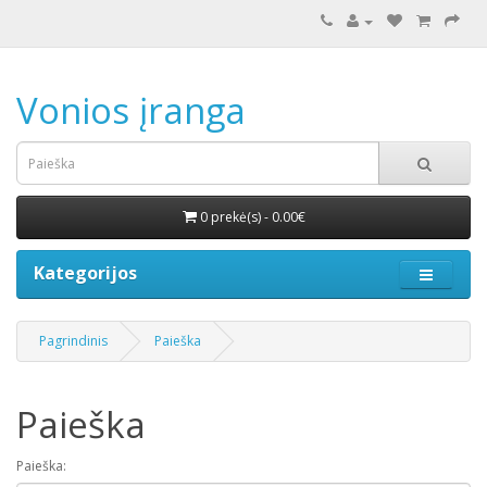
Vonios įranga
0 prekė(s) - 0.00€
Kategorijos
Pagrindinis
Paieška
Paieška
Paieška: