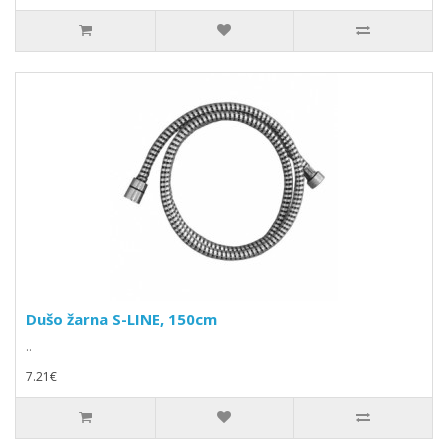
Dušo žarna S-LINE, 150cm
..
7.21€