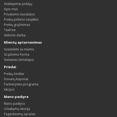
Atsiliepimai pirkėjų
Apie mus
Privatumo nuostatos
Prekių pirkimo taisyklės
Prekių grąžinimas
TaxFree
Siūlome darbą
Klientų aptarnavimas
Susisiekite su mumis
Grąžinimo forma
Svetainės žemėlapis
Priedai
Prekių ženklai
Dovanų kuponai
Partnerystės programa
Akcijos
Mano paskyra
Mano paskyra
Užsakymų istorija
Pageidavimų sąrašas