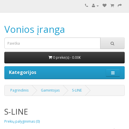
Vonios įranga
0 prekė(s) - 0.00€
Kategorijos
Pagrindinis
Gamintojas
S-LINE
S-LINE
Prekių palyginimas (0)