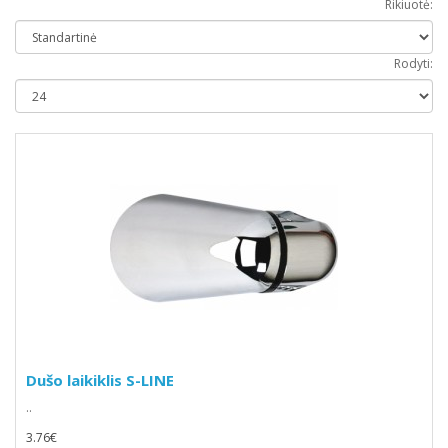
Rikiuotė:
Rodyti:
Dušo laikiklis S-LINE
..
3.76€